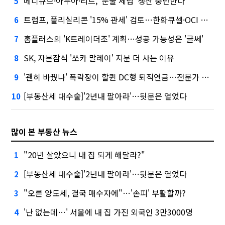
메디큐브·아누아·리르, '눈물 세럼' 생산 중단한다
5
트럼프, 폴리실리콘 '15% 관세' 검토…한화큐셀·OCI 영향은?
6
홈플러스의 'K트레이더조' 계획…성공 가능성은 '글쎄'
7
SK, 자본잠식 '쏘카 말레이' 지분 더 사는 이유
8
'괜히 바꿨나' 폭락장이 할퀸 DC형 퇴직연금…전문가 조언은
9
[부동산세 대수술]'2년내 팔아라'…뒷문은 열었다
10
많이 본 부동산 뉴스
"20년 살았으니 내 집 되게 해달라?"
1
[부동산세 대수술]'2년내 팔아라'…뒷문은 열었다
2
"오른 양도세, 결국 매수자에"…'손피' 부활할까?
3
'난 없는데…' 서울에 내 집 가진 외국인 3만3000명
4