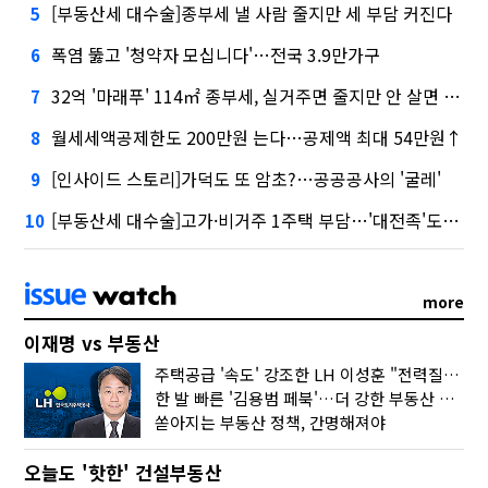
[부동산세 대수술]종부세 낼 사람 줄지만 세 부담 커진다
5
폭염 뚫고 '청약자 모십니다'…전국 3.9만가구
6
32억 '마래푸' 114㎡ 종부세, 실거주면 줄지만 안 살면 2.5배
7
월세세액공제한도 200만원 는다…공제액 최대 54만원↑
8
[인사이드 스토리]가덕도 또 암초?…공공공사의 '굴레'
9
[부동산세 대수술]고가·비거주 1주택 부담…'대전족'도 불똥
10
more
이재명 vs 부동산
주택공급 '속도' 강조한 LH 이성훈 "전력질주해야"
한 발 빠른 '김용범 페북'…더 강한 부동산 규제 나오나
쏟아지는 부동산 정책, 간명해져야
오늘도 '핫한' 건설부동산