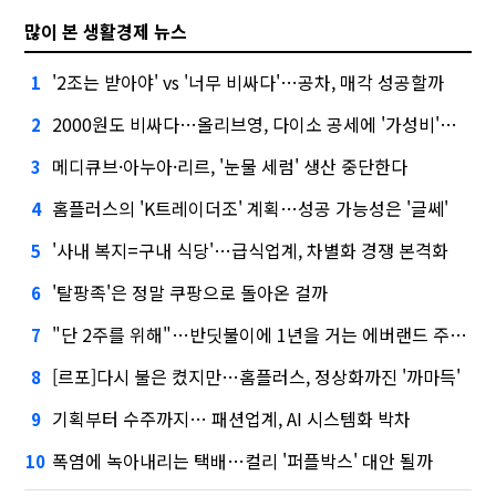
많이 본 생활경제 뉴스
'2조는 받아야' vs '너무 비싸다'…공차, 매각 성공할까
1
2000원도 비싸다…올리브영, 다이소 공세에 '가성비'로 맞불
2
메디큐브·아누아·리르, '눈물 세럼' 생산 중단한다
3
홈플러스의 'K트레이더조' 계획…성공 가능성은 '글쎄'
4
'사내 복지=구내 식당'…급식업계, 차별화 경쟁 본격화
5
'탈팡족'은 정말 쿠팡으로 돌아온 걸까
6
"단 2주를 위해"…반딧불이에 1년을 거는 에버랜드 주키퍼
7
[르포]다시 불은 켰지만…홈플러스, 정상화까진 '까마득'
8
기획부터 수주까지… 패션업계, AI 시스템화 박차
9
폭염에 녹아내리는 택배…컬리 '퍼플박스' 대안 될까
10