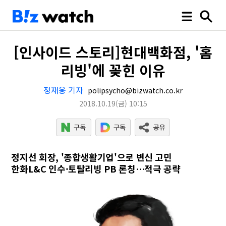
[인사이드 스토리]현대백화점, '홈
리빙'에 꽂힌 이유
정재웅 기자
polipsycho@bizwatch.co.kr
2018.10.19
(금)
10:15
정지선 회장, '종합생활기업'으로 변신 고민
한화L&C 인수·토탈리빙 PB 론칭…적극 공략