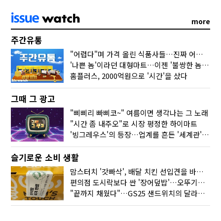
more
주간유통
"어렵다"며 가격 올린 식품사들…진짜 어려운 거 맞아?
'나쁜 놈'이라던 대형마트…이젠 '불쌍한 놈' 됐다
홈플러스, 2000억원으로 '시간'을 샀다
그때 그 광고
"삐삐리 빠삐코~" 여름이면 생각나는 그 노래
"시간 좀 내주오"로 시장 평정한 하이마트
'빙그레우스'의 등장…업계를 흔든 '세계관' 마케팅
슬기로운 소비 생활
맘스터치 '갓빠삭', 배달 치킨 선입견을 바꿨다
편의점 도시락보다 싼 '장어덮밥'…오뚜기가 해냈다
"끝까지 채웠다"…GS25 샌드위치의 달라진 '속'사정