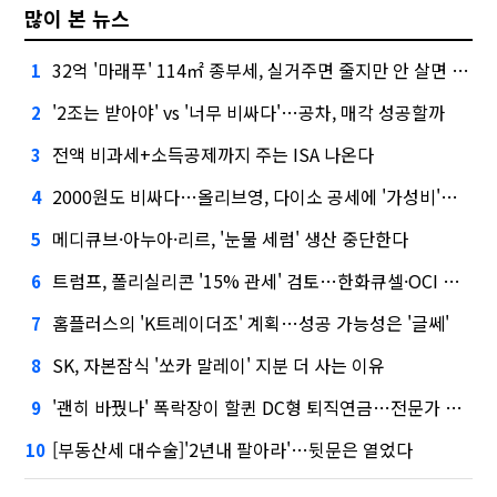
많이 본 뉴스
32억 '마래푸' 114㎡ 종부세, 실거주면 줄지만 안 살면 2.5배
1
'2조는 받아야' vs '너무 비싸다'…공차, 매각 성공할까
2
전액 비과세+소득공제까지 주는 ISA 나온다
3
2000원도 비싸다…올리브영, 다이소 공세에 '가성비'로 맞불
4
메디큐브·아누아·리르, '눈물 세럼' 생산 중단한다
5
트럼프, 폴리실리콘 '15% 관세' 검토…한화큐셀·OCI 영향은?
6
홈플러스의 'K트레이더조' 계획…성공 가능성은 '글쎄'
7
SK, 자본잠식 '쏘카 말레이' 지분 더 사는 이유
8
'괜히 바꿨나' 폭락장이 할퀸 DC형 퇴직연금…전문가 조언은
9
[부동산세 대수술]'2년내 팔아라'…뒷문은 열었다
10