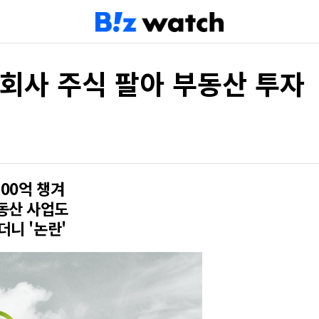
 회사 주식 팔아 부동산 투자
00억 챙겨
동산 사업도
더니 '논란'