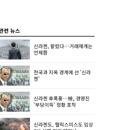
관련 뉴스
신라젠, 팔렸다…거래재개는
언제쯤
천국과 지옥 경계에 선 '신라
젠'
신라젠 후폭풍…檢, 경영진
'부당이득' 정황 포착
신라젠도, 헬릭스미스도 임상