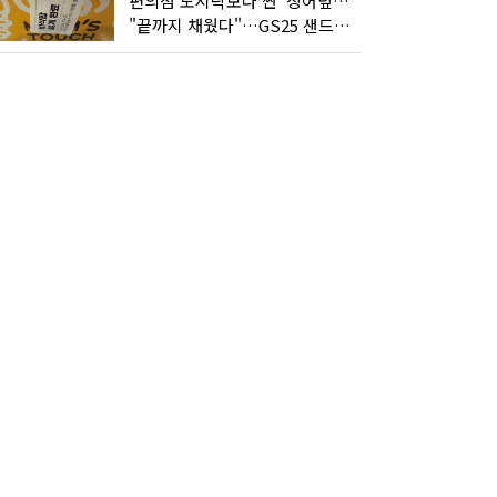
편의점 도시락보다 싼 '장어덮밥'…오뚜기가 해냈다
"끝까지 채웠다"…GS25 샌드위치의 달라진 '속'사정