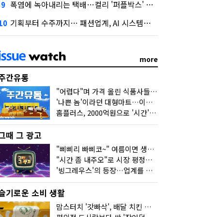
폭염에 녹아내리는 택배…컬리 '퍼플박스' 대안 될까
9
기획부터 수주까지… 패션업계, AI 시스템화 박차
10
more
주간유통
"어렵다"며 가격 올린 식품사들…진짜 어려운 거 맞아?
'나쁜 놈'이라던 대형마트…이젠 '불쌍한 놈' 됐다
홈플러스, 2000억원으로 '시간'을 샀다
그때 그 광고
"삐삐리 빠삐코~" 여름이면 생각나는 그 노래
"시간 좀 내주오"로 시장 평정한 하이마트
'빙그레우스'의 등장…업계를 흔든 '세계관' 마케팅
슬기로운 소비 생활
맘스터치 '갓빠삭', 배달 치킨 선입견을 바꿨다