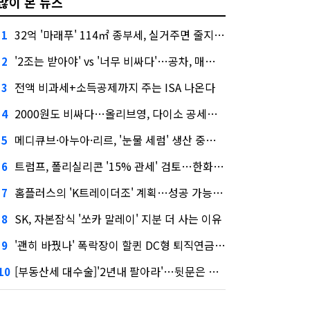
많이 본 뉴스
32억 '마래푸' 114㎡ 종부세, 실거주면 줄지만 안 살면 2.5배
1
'2조는 받아야' vs '너무 비싸다'…공차, 매각 성공할까
2
전액 비과세+소득공제까지 주는 ISA 나온다
3
2000원도 비싸다…올리브영, 다이소 공세에 '가성비'로 맞불
4
메디큐브·아누아·리르, '눈물 세럼' 생산 중단한다
5
트럼프, 폴리실리콘 '15% 관세' 검토…한화큐셀·OCI 영향은?
6
홈플러스의 'K트레이더조' 계획…성공 가능성은 '글쎄'
7
SK, 자본잠식 '쏘카 말레이' 지분 더 사는 이유
8
'괜히 바꿨나' 폭락장이 할퀸 DC형 퇴직연금…전문가 조언은
9
[부동산세 대수술]'2년내 팔아라'…뒷문은 열었다
10