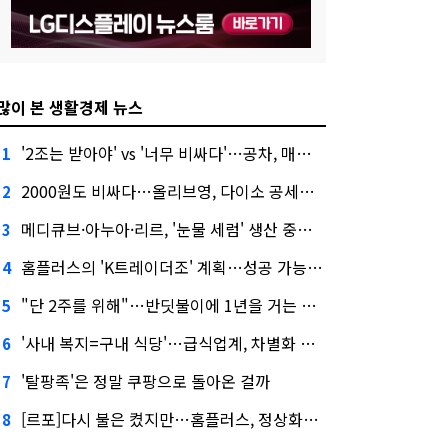
많이 본 생활경제 뉴스
'2조는 받아야' vs '너무 비싸다'…공차, 매각 성공할까
1
2000원도 비싸다…올리브영, 다이소 공세에 '가성비'로 맞불
2
메디큐브·아누아·리르, '눈물 세럼' 생산 중단한다
3
홈플러스의 'K트레이더조' 계획…성공 가능성은 '글쎄'
4
"단 2주를 위해"…반딧불이에 1년을 거는 에버랜드 주키퍼
5
'사내 복지=구내 식당'…급식업계, 차별화 경쟁 본격화
6
'탈팡족'은 정말 쿠팡으로 돌아온 걸까
7
[르포]다시 불은 켰지만…홈플러스, 정상화까진 '까마득'
8