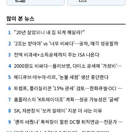
많이 본 뉴스
"20년 살았으니 내 집 되게 해달라?"
1
'2조는 받아야' vs '너무 비싸다'…공차, 매각 성공할까
2
전액 비과세+소득공제까지 주는 ISA 나온다
3
2000원도 비싸다…올리브영, 다이소 공세에 '가성비'로 맞불
4
메디큐브·아누아·리르, '눈물 세럼' 생산 중단한다
5
트럼프, 폴리실리콘 '15% 관세' 검토…한화큐셀·OCI 영향은?
6
홈플러스의 'K트레이더조' 계획…성공 가능성은 '글쎄'
7
SK, 자본잠식 '쏘카 말레이' 지분 더 사는 이유
8
'괜히 바꿨나' 폭락장이 할퀸 DC형 퇴직연금…전문가 조언은
9