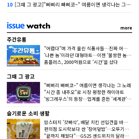
[그때 그 광고]"삐삐리 빠삐코~" 여름이면 생각나는 그 노래
10
more
주간유통
"어렵다"며 가격 올린 식품사들…진짜 어려운 거 맞아?
'나쁜 놈'이라던 대형마트…이젠 '불쌍한 놈' 됐다
홈플러스, 2000억원으로 '시간'을 샀다
그때 그 광고
"삐삐리 빠삐코~" 여름이면 생각나는 그 노래
"시간 좀 내주오"로 시장 평정한 하이마트
'빙그레우스'의 등장…업계를 흔든 '세계관' 마케팅
슬기로운 소비 생활
맘스터치 '갓빠삭', 배달 치킨 선입견을 바꿨다
편의점 도시락보다 싼 '장어덮밥'…오뚜기가 해냈다
"끝까지 채웠다"…GS25 샌드위치의 달라진 '속'사정