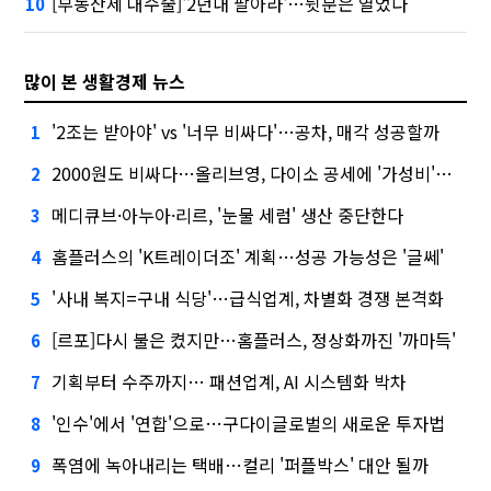
[부동산세 대수술]'2년내 팔아라'…뒷문은 열었다
10
많이 본 생활경제 뉴스
'2조는 받아야' vs '너무 비싸다'…공차, 매각 성공할까
1
2000원도 비싸다…올리브영, 다이소 공세에 '가성비'로 맞불
2
메디큐브·아누아·리르, '눈물 세럼' 생산 중단한다
3
홈플러스의 'K트레이더조' 계획…성공 가능성은 '글쎄'
4
'사내 복지=구내 식당'…급식업계, 차별화 경쟁 본격화
5
[르포]다시 불은 켰지만…홈플러스, 정상화까진 '까마득'
6
기획부터 수주까지… 패션업계, AI 시스템화 박차
7
'인수'에서 '연합'으로…구다이글로벌의 새로운 투자법
8
폭염에 녹아내리는 택배…컬리 '퍼플박스' 대안 될까
9