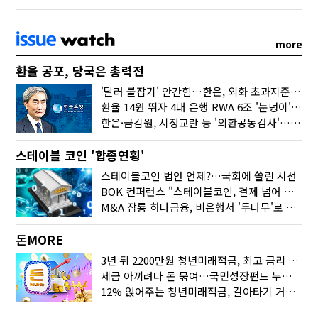
more
환율 공포, 당국은 총력전
'달러 붙잡기' 안간힘…한은, 외화 초과지준에 이자 6개월 더
환율 14원 뛰자 4대 은행 RWA 6조 '눈덩이'…2배 뛴 2분기는?
한은·금감원, 시장교란 등 '외환공동검사'…환율 급등 전방위 대응
스테이블 코인 '합종연횡'
스테이블코인 법안 언제?…국회에 쏠린 시선
BOK 컨퍼런스 "스테이블코인, 결제 넘어 보험 대출 등 금융 연결 도구"
M&A 잠룡 하나금융, 비은행서 '두나무'로 눈돌린 이유는
돈MORE
3년 뒤 2200만원 청년미래적금, 최고 금리 받으려면?
세금 아끼려다 돈 묶여…국민성장펀드 누가 가입하면 좋을까
12% 얹어주는 청년미래적금, 갈아타기 거절 될수 있어요