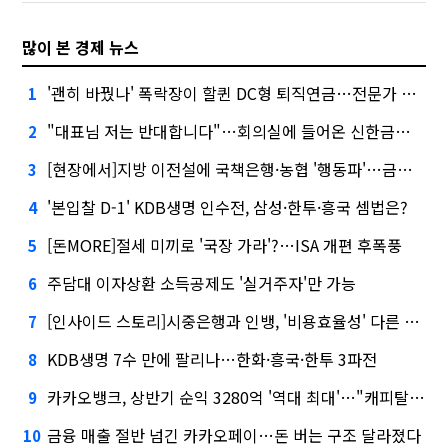
많이 본 경제 뉴스
'괜히 바꿨나' 폭락장이 할퀸 DC형 퇴직연금…전문가 조언은
1
"대표님 저는 반대합니다"…회의실에 들어온 신한금융 AI
2
[현장에서]지방 이전설에 국책은행·농협 '행동파'…금감원 '신중모드'
3
'본입찰 D-1' KDB생명 인수전, 삼성·한투·흥국 셈법은?
4
[돈MORE]절세 미끼로 '국장 가라'?…ISA 개편 후폭풍
5
주담대 이자상환 소득공제도 '실거주자'만 가능
6
[인사이드 스토리]시중은행과 인뱅, '비용효율성' 다른 잣대 왜?
7
KDB생명 7수 만에 팔리나…한화·흥국·한투 3파전
8
카카오뱅크, 상반기 순익 3280억 '역대 최대'…"캐피탈, 자산 1조원 이상"
9
금융 매출 절반 넘긴 카카오페이…돈 버는 구조 달라졌다
10