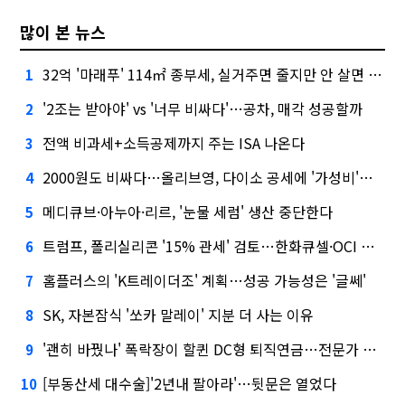
많이 본 뉴스
32억 '마래푸' 114㎡ 종부세, 실거주면 줄지만 안 살면 2.5배
1
'2조는 받아야' vs '너무 비싸다'…공차, 매각 성공할까
2
전액 비과세+소득공제까지 주는 ISA 나온다
3
2000원도 비싸다…올리브영, 다이소 공세에 '가성비'로 맞불
4
메디큐브·아누아·리르, '눈물 세럼' 생산 중단한다
5
트럼프, 폴리실리콘 '15% 관세' 검토…한화큐셀·OCI 영향은?
6
홈플러스의 'K트레이더조' 계획…성공 가능성은 '글쎄'
7
SK, 자본잠식 '쏘카 말레이' 지분 더 사는 이유
8
'괜히 바꿨나' 폭락장이 할퀸 DC형 퇴직연금…전문가 조언은
9
[부동산세 대수술]'2년내 팔아라'…뒷문은 열었다
10