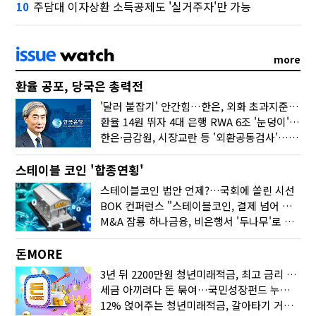
주담대 이자상환 소득공제도 '실거주자'만 가능
10
more
환율 공포, 당국은 총력전
'달러 붙잡기' 안간힘…한은, 외화 초과지준에 이자 6개월 더
환율 14원 뛰자 4대 은행 RWA 6조 '눈덩이'…2배 뛴 2분기는?
한은·금감원, 시장교란 등 '외환공동검사'…환율 급등 전방위 대응
스테이블 코인 '합종연횡'
스테이블코인 법안 언제?…국회에 쏠린 시선
BOK 컨퍼런스 "스테이블코인, 결제 넘어 보험 대출 등 금융 연결 도구"
M&A 잠룡 하나금융, 비은행서 '두나무'로 눈돌린 이유는
돈MORE
3년 뒤 2200만원 청년미래적금, 최고 금리 받으려면?
세금 아끼려다 돈 묶여…국민성장펀드 누가 가입하면 좋을까
12% 얹어주는 청년미래적금, 갈아타기 거절 될수 있어요