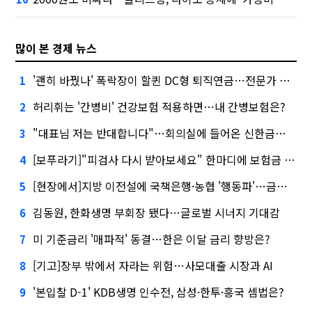
많이 본 경제 뉴스
'괜히 바꿨나' 폭락장이 할퀸 DC형 퇴직연금…전문가 조언은
1
허리휘는 '간병비' 건강보험 적용하면…내 간병보험은?
2
"대표님 저는 반대합니다"…회의실에 들어온 신한금융 AI
3
[보푸라기]"피검사 다시 받아보세요" 한마디에 보험금 못 받을 뻔?
4
[현장에서]지방 이전설에 국책은행·농협 '행동파'…금감원 '신중모드'
5
김동원, 한화생명 부회장 됐다…글로벌 시너지 기대감
6
미 기준금리 '매파적' 동결…한은 이달 금리 향방은?
7
[기고]장부 밖에서 자라는 위험…사모대출 시장과 AI
8
'본입찰 D-1' KDB생명 인수전, 삼성·한투·흥국 셈법은?
9