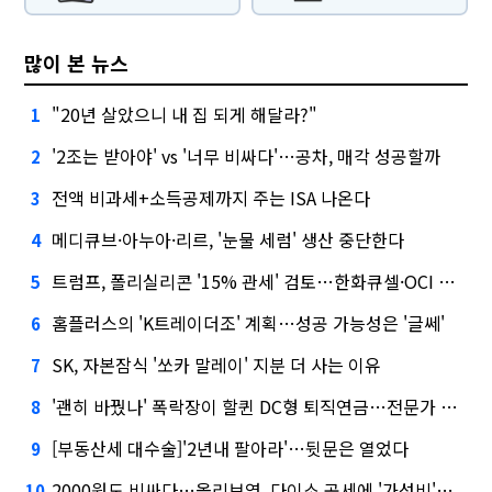
많이 본 뉴스
"20년 살았으니 내 집 되게 해달라?"
1
'2조는 받아야' vs '너무 비싸다'…공차, 매각 성공할까
2
전액 비과세+소득공제까지 주는 ISA 나온다
3
메디큐브·아누아·리르, '눈물 세럼' 생산 중단한다
4
트럼프, 폴리실리콘 '15% 관세' 검토…한화큐셀·OCI 영향은?
5
홈플러스의 'K트레이더조' 계획…성공 가능성은 '글쎄'
6
SK, 자본잠식 '쏘카 말레이' 지분 더 사는 이유
7
'괜히 바꿨나' 폭락장이 할퀸 DC형 퇴직연금…전문가 조언은
8
[부동산세 대수술]'2년내 팔아라'…뒷문은 열었다
9
2000원도 비싸다…올리브영, 다이소 공세에 '가성비'로 맞불
10