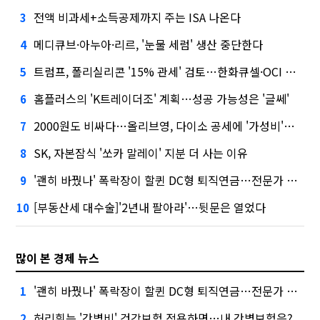
전액 비과세+소득공제까지 주는 ISA 나온다
3
메디큐브·아누아·리르, '눈물 세럼' 생산 중단한다
4
트럼프, 폴리실리콘 '15% 관세' 검토…한화큐셀·OCI 영향은?
5
홈플러스의 'K트레이더조' 계획…성공 가능성은 '글쎄'
6
2000원도 비싸다…올리브영, 다이소 공세에 '가성비'로 맞불
7
SK, 자본잠식 '쏘카 말레이' 지분 더 사는 이유
8
'괜히 바꿨나' 폭락장이 할퀸 DC형 퇴직연금…전문가 조언은
9
[부동산세 대수술]'2년내 팔아라'…뒷문은 열었다
10
많이 본 경제 뉴스
'괜히 바꿨나' 폭락장이 할퀸 DC형 퇴직연금…전문가 조언은
1
허리휘는 '간병비' 건강보험 적용하면…내 간병보험은?
2