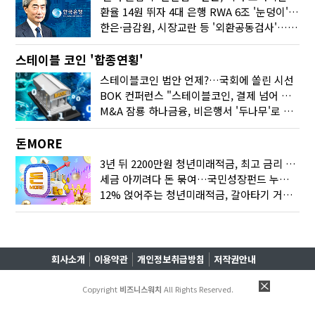
환율 14원 뛰자 4대 은행 RWA 6조 '눈덩이'…2배 뛴 2분기는?
한은·금감원, 시장교란 등 '외환공동검사'…환율 급등 전방위 대응
스테이블 코인 '합종연횡'
스테이블코인 법안 언제?…국회에 쏠린 시선
BOK 컨퍼런스 "스테이블코인, 결제 넘어 보험 대출 등 금융 연결 도구"
M&A 잠룡 하나금융, 비은행서 '두나무'로 눈돌린 이유는
돈MORE
3년 뒤 2200만원 청년미래적금, 최고 금리 받으려면?
세금 아끼려다 돈 묶여…국민성장펀드 누가 가입하면 좋을까
12% 얹어주는 청년미래적금, 갈아타기 거절 될수 있어요
회사소개
이용약관
개인정보취급방침
저작권안내
Copyright
비즈니스워치
All Rights Reserved.