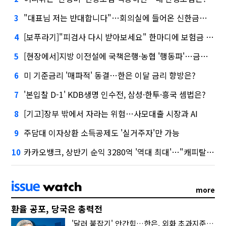
"대표님 저는 반대합니다"…회의실에 들어온 신한금융 AI
3
[보푸라기]"피검사 다시 받아보세요" 한마디에 보험금 못 받을 뻔?
4
[현장에서]지방 이전설에 국책은행·농협 '행동파'…금감원 '신중모드'
5
미 기준금리 '매파적' 동결…한은 이달 금리 향방은?
6
'본입찰 D-1' KDB생명 인수전, 삼성·한투·흥국 셈법은?
7
[기고]장부 밖에서 자라는 위험…사모대출 시장과 AI
8
주담대 이자상환 소득공제도 '실거주자'만 가능
9
카카오뱅크, 상반기 순익 3280억 '역대 최대'…"캐피탈, 자산 1조원 이상"
10
more
환율 공포, 당국은 총력전
'달러 붙잡기' 안간힘…한은, 외화 초과지준에 이자 6개월 더