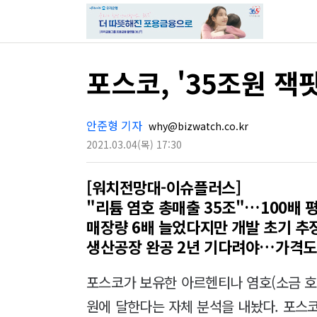
포스코, '35조원 잭
안준형 기자
why@bizwatch.co.kr
2021.03.04
(목)
17:30
[워치전망대-이슈플러스]
"리튬 염호 총매출 35조"…100배 
매장량 6배 늘었다지만 개발 초기 추
생산공장 완공 2년 기다려야…가격도
포스코가 보유한 아르헨티나 염호(소금 호수
원에 달한다는 자체 분석을 내놨다. 포스