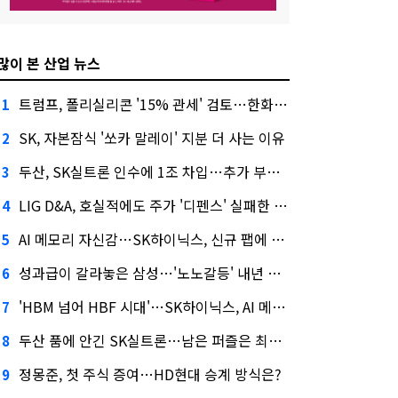
많이 본 산업 뉴스
트럼프, 폴리실리콘 '15% 관세' 검토…한화큐셀·OCI 영향은?
1
SK, 자본잠식 '쏘카 말레이' 지분 더 사는 이유
2
두산, SK실트론 인수에 1조 차입…추가 부담은?
3
LIG D&A, 호실적에도 주가 '디펜스' 실패한 이유
4
AI 메모리 자신감…SK하이닉스, 신규 팹에 54조 투자
5
성과급이 갈라놓은 삼성…'노노갈등' 내년 교섭 판 흔들까
6
'HBM 넘어 HBF 시대'…SK하이닉스, AI 메모리 표준 선점 나섰다
7
두산 품에 안긴 SK실트론…남은 퍼즐은 최태원 지분 29.4%
8
정몽준, 첫 주식 증여…HD현대 승계 방식은?
9