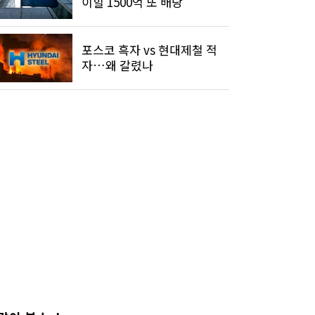
이힐 1500억 또 배당
포스코 흑자 vs 현대제철 적
자…왜 갈렸나