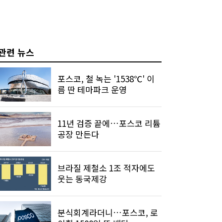
관련 뉴스
포스코, 철 녹는 '1538℃' 이
름 딴 테마파크 운영
11년 검증 끝에…포스코 리튬
공장 만든다
브라질 제철소 1조 적자에도
웃는 동국제강
분식회계라더니…포스코, 로