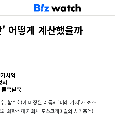
팟' 어떻게 계산했을까
평가차익
정치
 들쭉날쭉
, 함수호)에 매장된 리튬의 '미래 가치'가 35조
코의 화학소재 자회사 포스코케미칼의 시가총액(1