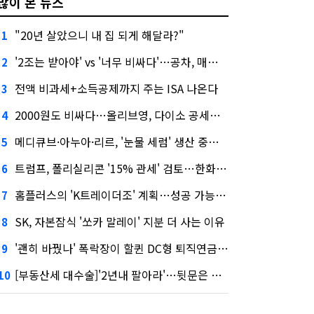
많이 본 뉴스
"20년 살았으니 내 집 되게 해달라?"
1
'2조는 받아야' vs '너무 비싸다'…공차, 매각 성공할까
2
전액 비과세+소득공제까지 주는 ISA 나온다
3
2000원도 비싸다…올리브영, 다이소 공세에 '가성비'로 맞불
4
메디큐브·아누아·리르, '눈물 세럼' 생산 중단한다
5
트럼프, 폴리실리콘 '15% 관세' 검토…한화큐셀·OCI 영향은?
6
홈플러스의 'K트레이더조' 계획…성공 가능성은 '글쎄'
7
SK, 자본잠식 '쏘카 말레이' 지분 더 사는 이유
8
'괜히 바꿨나' 폭락장이 할퀸 DC형 퇴직연금…전문가 조언은
9
[부동산세 대수술]'2년내 팔아라'…뒷문은 열었다
10