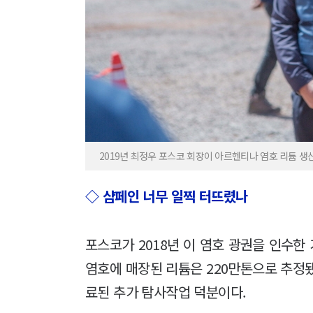
2019년 최정우 포스코 회장이 아르헨티나 염호 리튬 생
◇ 샴페인 너무 일찍 터뜨렸나
포스코가 2018년 이 염호 광권을 인수한 가
염호에 매장된 리튬은 220만톤으로 추정됐
료된 추가 탐사작업 덕분이다.