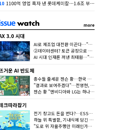
1100억 영업 흑자 낸 롯데케미칼…1.6조 부채 감량도 '속도'
10
more
AX 3.0 시대
AI로 제조업 대전환 이끈다…"2030년까지 민관합동 20조 투자"
②데이터센터? 토큰 공장으로 변신
AI 시대 인재론 꺼낸 최태원…"협업이 경쟁력"
뜨거운 AI 반도체
총수들 줄세운 젠슨 황…한국 산업계 새판 짰다
"결과로 보여주겠다"…전영현, 젠슨 황과 HBM5 논의
젠슨 황 "엔비디아와 LG는 하나의 거대한 팀"
테크따라잡기
전기 창고도 돈을 번다?…ESS의 '두뇌' EMO가 뭐길래
하늘 위 특별함, 기내식에 담긴 기술의 세계
"도로 위 자율주행만 미래인가요"…진흙탕서 길 내는 HD현대 AI 기술