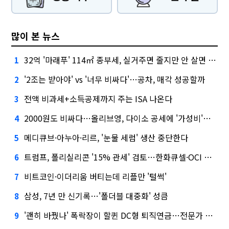
많이 본 뉴스
32억 '마래푸' 114㎡ 종부세, 실거주면 줄지만 안 살면 2.5배
1
'2조는 받아야' vs '너무 비싸다'…공차, 매각 성공할까
2
전액 비과세+소득공제까지 주는 ISA 나온다
3
2000원도 비싸다…올리브영, 다이소 공세에 '가성비'로 맞불
4
메디큐브·아누아·리르, '눈물 세럼' 생산 중단한다
5
트럼프, 폴리실리콘 '15% 관세' 검토…한화큐셀·OCI 영향은?
6
비트코인·이더리움 버티는데 리플만 '털썩'
7
삼성, 7년 만 신기록…'폴더블 대중화' 성큼
8
'괜히 바꿨나' 폭락장이 할퀸 DC형 퇴직연금…전문가 조언은
9