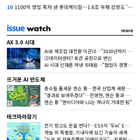
1100억 영업 흑자 낸 롯데케미칼…1.6조 부채 감량도 '속도'
10
more
AX 3.0 시대
AI로 제조업 대전환 이끈다…"2030년까지 민관합동 20조 투자"
②데이터센터? 토큰 공장으로 변신
AI 시대 인재론 꺼낸 최태원…"협업이 경쟁력"
뜨거운 AI 반도체
총수들 줄세운 젠슨 황…한국 산업계 새판 짰다
"결과로 보여주겠다"…전영현, 젠슨 황과 HBM5 논의
젠슨 황 "엔비디아와 LG는 하나의 거대한 팀"
테크따라잡기
전기 창고도 돈을 번다?…ESS의 '두뇌' EMO가 뭐길래
하늘 위 특별함, 기내식에 담긴 기술의 세계
"도로 위 자율주행만 미래인가요"…진흙탕서 길 내는 HD현대 AI 기술