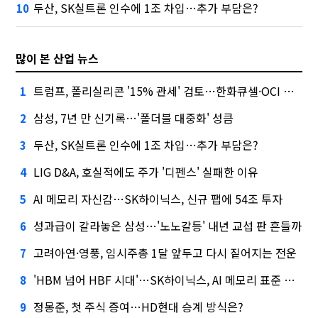
두산, SK실트론 인수에 1조 차입…추가 부담은?
10
많이 본 산업 뉴스
트럼프, 폴리실리콘 '15% 관세' 검토…한화큐셀·OCI 영향은?
1
삼성, 7년 만 신기록…'폴더블 대중화' 성큼
2
두산, SK실트론 인수에 1조 차입…추가 부담은?
3
LIG D&A, 호실적에도 주가 '디펜스' 실패한 이유
4
AI 메모리 자신감…SK하이닉스, 신규 팹에 54조 투자
5
성과급이 갈라놓은 삼성…'노노갈등' 내년 교섭 판 흔들까
6
고려아연·영풍, 임시주총 1달 앞두고 다시 짙어지는 전운
7
'HBM 넘어 HBF 시대'…SK하이닉스, AI 메모리 표준 선점 나섰다
8
정몽준, 첫 주식 증여…HD현대 승계 방식은?
9