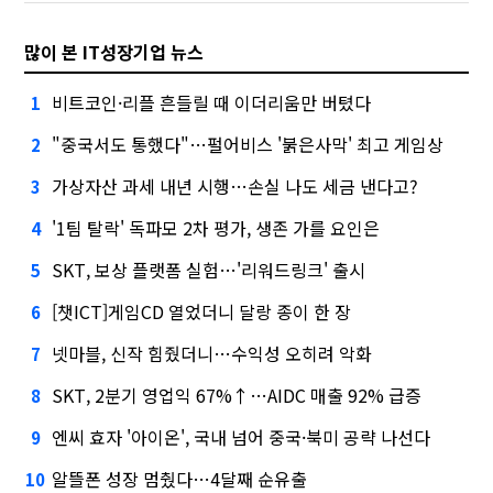
많이 본 IT성장기업 뉴스
비트코인·리플 흔들릴 때 이더리움만 버텼다
1
"중국서도 통했다"…펄어비스 '붉은사막' 최고 게임상
2
가상자산 과세 내년 시행…손실 나도 세금 낸다고?
3
'1팀 탈락' 독파모 2차 평가, 생존 가를 요인은
4
SKT, 보상 플랫폼 실험…'리워드링크' 출시
5
[챗ICT]게임CD 열었더니 달랑 종이 한 장
6
넷마블, 신작 힘줬더니…수익성 오히려 악화
7
SKT, 2분기 영업익 67%↑…AIDC 매출 92% 급증
8
엔씨 효자 '아이온', 국내 넘어 중국·북미 공략 나선다
9
알뜰폰 성장 멈췄다…4달째 순유출
10