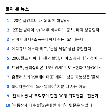
많이 본 뉴스
"20년 살았으니 내 집 되게 해달라?"
1
'2조는 받아야' vs '너무 비싸다'…공차, 매각 성공할까
2
전액 비과세+소득공제까지 주는 ISA 나온다
3
메디큐브·아누아·리르, '눈물 세럼' 생산 중단한다
4
2000원도 비싸다…올리브영, 다이소 공세에 '가성비'로 맞불
5
트럼프, 폴리실리콘 '15% 관세' 검토…한화큐셀·OCI 영향은?
6
홈플러스의 'K트레이더조' 계획…성공 가능성은 '글쎄'
7
SK, 자본잠식 '쏘카 말레이' 지분 더 사는 이유
8
'괜히 바꿨나' 폭락장이 할퀸 DC형 퇴직연금…전문가 조언은
9
[부동산세 대수술]'2년내 팔아라'…뒷문은 열었다
10