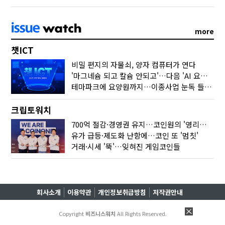
more
챗ICT
비밀 편지의 자물쇠, 양자 컴퓨터가 연다
'마그네슘 되고 칼슘 안되고'…다음 'AI 요약' 갈 길은
테마파크에 요양원까지…이종사업 눈독 들이는 게임사
크립토워치
700억 절감·경영권 유지…코인원의 '영리한 딜'
유가 급등·제도화 난항에…코인 또 '멈칫'
거래·시세 '뚝'…잊혀진 게임코인들
회사소개
이용약관
개인정보취급방침
저작권안내
Copyright
비즈니스워치
All Rights Reserved.