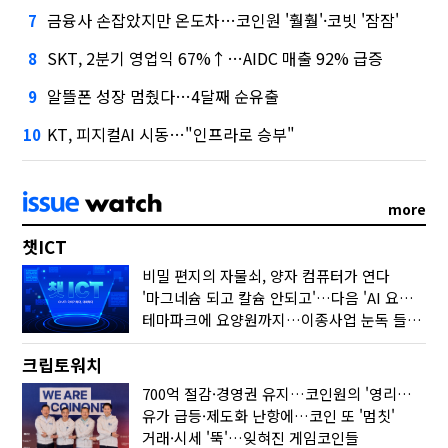
금융사 손잡았지만 온도차…코인원 '훨훨'·코빗 '잠잠'
7
SKT, 2분기 영업익 67%↑…AIDC 매출 92% 급증
8
알뜰폰 성장 멈췄다…4달째 순유출
9
KT, 피지컬AI 시동…"인프라로 승부"
10
more
챗ICT
비밀 편지의 자물쇠, 양자 컴퓨터가 연다
'마그네슘 되고 칼슘 안되고'…다음 'AI 요약' 갈 길은
테마파크에 요양원까지…이종사업 눈독 들이는 게임사
크립토워치
700억 절감·경영권 유지…코인원의 '영리한 딜'
유가 급등·제도화 난항에…코인 또 '멈칫'
거래·시세 '뚝'…잊혀진 게임코인들