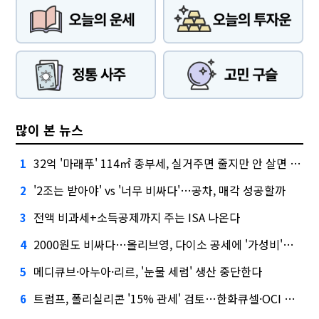
많이 본 뉴스
32억 '마래푸' 114㎡ 종부세, 실거주면 줄지만 안 살면 2.5배
1
'2조는 받아야' vs '너무 비싸다'…공차, 매각 성공할까
2
전액 비과세+소득공제까지 주는 ISA 나온다
3
2000원도 비싸다…올리브영, 다이소 공세에 '가성비'로 맞불
4
메디큐브·아누아·리르, '눈물 세럼' 생산 중단한다
5
트럼프, 폴리실리콘 '15% 관세' 검토…한화큐셀·OCI 영향은?
6