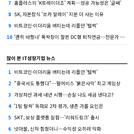
홈플러스의 'K트레이더조' 계획…성공 가능성은 '글쎄'
7
SK, 자본잠식 '쏘카 말레이' 지분 더 사는 이유
8
비트코인·이더리움 버티는데 리플만 '털썩'
9
'괜히 바꿨나' 폭락장이 할퀸 DC형 퇴직연금…전문가 조언은
10
많이 본 IT성장기업 뉴스
비트코인·이더리움 버티는데 리플만 '털썩'
1
"중국서도 통했다"…펄어비스 '붉은사막' 최고 게임상
2
가상자산 과세 내년 시행…손실 나도 세금 낸다고?
3
'1팀 탈락' 독파모 2차 평가, 생존 가를 요인은
4
SKT, 보상 플랫폼 실험…'리워드링크' 출시
5
넷마블, 신작 힘줬더니…수익성 오히려 악화
6