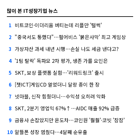
많이 본 IT성장기업 뉴스
비트코인·이더리움 버티는데 리플만 '털썩'
1
"중국서도 통했다"…펄어비스 '붉은사막' 최고 게임상
2
가상자산 과세 내년 시행…손실 나도 세금 낸다고?
3
'1팀 탈락' 독파모 2차 평가, 생존 가를 요인은
4
SKT, 보상 플랫폼 실험…'리워드링크' 출시
5
[챗ICT]게임CD 열었더니 달랑 종이 한 장
6
넷마블, 신작 힘줬더니…수익성 오히려 악화
7
SKT, 2분기 영업익 67%↑…AIDC 매출 92% 급증
8
금융사 손잡았지만 온도차…코인원 '훨훨'·코빗 '잠잠'
9
알뜰폰 성장 멈췄다…4달째 순유출
10