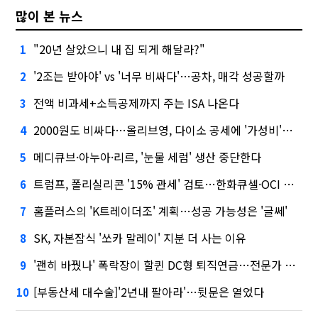
많이 본 뉴스
"20년 살았으니 내 집 되게 해달라?"
1
'2조는 받아야' vs '너무 비싸다'…공차, 매각 성공할까
2
전액 비과세+소득공제까지 주는 ISA 나온다
3
2000원도 비싸다…올리브영, 다이소 공세에 '가성비'로 맞불
4
메디큐브·아누아·리르, '눈물 세럼' 생산 중단한다
5
트럼프, 폴리실리콘 '15% 관세' 검토…한화큐셀·OCI 영향은?
6
홈플러스의 'K트레이더조' 계획…성공 가능성은 '글쎄'
7
SK, 자본잠식 '쏘카 말레이' 지분 더 사는 이유
8
'괜히 바꿨나' 폭락장이 할퀸 DC형 퇴직연금…전문가 조언은
9
[부동산세 대수술]'2년내 팔아라'…뒷문은 열었다
10