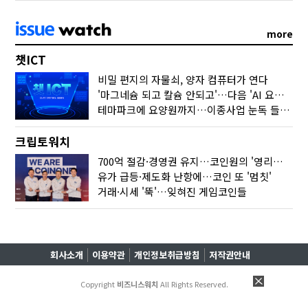
more
챗ICT
비밀 편지의 자물쇠, 양자 컴퓨터가 연다
'마그네슘 되고 칼슘 안되고'…다음 'AI 요약' 갈 길은
테마파크에 요양원까지…이종사업 눈독 들이는 게임사
크립토워치
700억 절감·경영권 유지…코인원의 '영리한 딜'
유가 급등·제도화 난항에…코인 또 '멈칫'
거래·시세 '뚝'…잊혀진 게임코인들
회사소개
이용약관
개인정보취급방침
저작권안내
Copyright
비즈니스워치
All Rights Reserved.