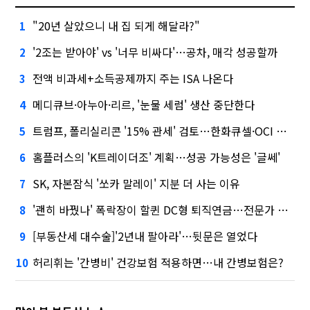
"20년 살았으니 내 집 되게 해달라?"
1
'2조는 받아야' vs '너무 비싸다'…공차, 매각 성공할까
2
전액 비과세+소득공제까지 주는 ISA 나온다
3
메디큐브·아누아·리르, '눈물 세럼' 생산 중단한다
4
트럼프, 폴리실리콘 '15% 관세' 검토…한화큐셀·OCI 영향은?
5
홈플러스의 'K트레이더조' 계획…성공 가능성은 '글쎄'
6
SK, 자본잠식 '쏘카 말레이' 지분 더 사는 이유
7
'괜히 바꿨나' 폭락장이 할퀸 DC형 퇴직연금…전문가 조언은
8
[부동산세 대수술]'2년내 팔아라'…뒷문은 열었다
9
허리휘는 '간병비' 건강보험 적용하면…내 간병보험은?
10