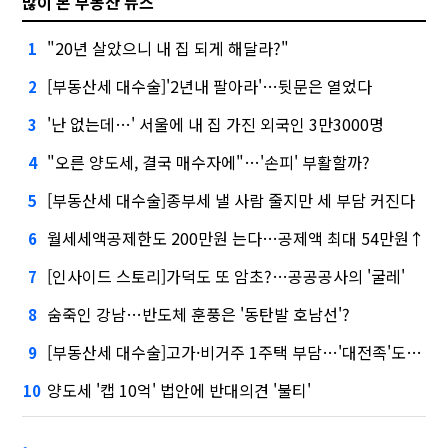
많이 본 부동산 뉴스
"20년 살았으니 내 집 되게 해달라?"
1
[부동산세 대수술]'2년내 팔아라'…뒷문은 열었다
2
'난 없는데…' 서울에 내 집 가진 외국인 3만3000명
3
"오른 양도세, 결국 매수자에"…'손피' 부활할까?
4
[부동산세 대수술]종부세 낼 사람 줄지만 세 부담 커진다
5
월세세액공제한도 200만원 는다…공제액 최대 54만원↑
6
[인사이드 스토리]가덕도 또 암초?…공공공사의 '굴레'
7
숨죽인 강남…반도체 훈풍은 '동탄발 호남선'?
8
[부동산세 대수술]고가·비거주 1주택 부담…'대전족'도 불똥
9
양도세 '캡 10억' 법안에 반대의견 '불티'
10