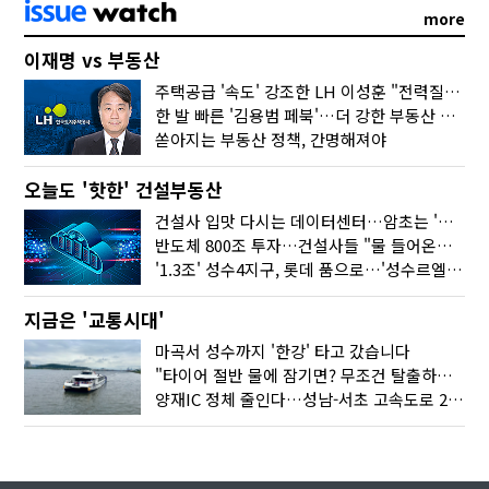
more
이재명 vs 부동산
주택공급 '속도' 강조한 LH 이성훈 "전력질주해야"
한 발 빠른 '김용범 페북'…더 강한 부동산 규제 나오나
쏟아지는 부동산 정책, 간명해져야
오늘도 '핫한' 건설부동산
건설사 입맛 다시는 데이터센터…암초는 '주민 반대'
반도체 800조 투자…건설사들 "물 들어온다!"
'1.3조' 성수4지구, 롯데 품으로…'성수르엘 S70' 거듭
지금은 '교통시대'
마곡서 성수까지 '한강' 타고 갔습니다
"타이어 절반 물에 잠기면? 무조건 탈출하세요"
양재IC 정체 줄인다…성남-서초 고속도로 2029년 착공