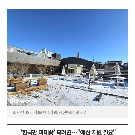
조치원 1927아트센터 외관/사진=채신화 기자
'한국판 미테랑' 되려면…"예산 지원 필요"