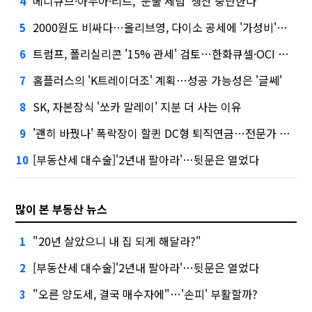
메디큐브·아누아·리르, '눈물 세럼' 생산 중단한다
4
2000원도 비싸다…올리브영, 다이소 공세에 '가성비'로 맞불
5
트럼프, 폴리실리콘 '15% 관세' 검토…한화큐셀·OCI 영향은?
6
홈플러스의 'K트레이더조' 계획…성공 가능성은 '글쎄'
7
SK, 자본잠식 '쏘카 말레이' 지분 더 사는 이유
8
'괜히 바꿨나' 폭락장이 할퀸 DC형 퇴직연금…전문가 조언은
9
[부동산세 대수술]'2년내 팔아라'…뒷문은 열었다
10
많이 본 부동산 뉴스
"20년 살았으니 내 집 되게 해달라?"
1
[부동산세 대수술]'2년내 팔아라'…뒷문은 열었다
2
"오른 양도세, 결국 매수자에"…'손피' 부활할까?
3