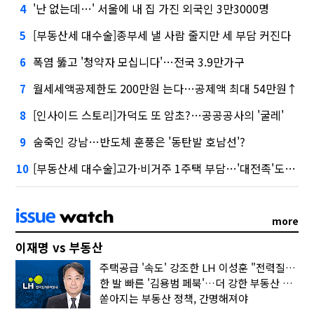
'난 없는데…' 서울에 내 집 가진 외국인 3만3000명
4
[부동산세 대수술]종부세 낼 사람 줄지만 세 부담 커진다
5
폭염 뚫고 '청약자 모십니다'…전국 3.9만가구
6
월세세액공제한도 200만원 는다…공제액 최대 54만원↑
7
[인사이드 스토리]가덕도 또 암초?…공공공사의 '굴레'
8
숨죽인 강남…반도체 훈풍은 '동탄발 호남선'?
9
[부동산세 대수술]고가·비거주 1주택 부담…'대전족'도 불똥
10
more
이재명 vs 부동산
주택공급 '속도' 강조한 LH 이성훈 "전력질주해야"
한 발 빠른 '김용범 페북'…더 강한 부동산 규제 나오나
쏟아지는 부동산 정책, 간명해져야