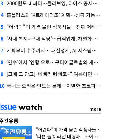
2000원도 비싸다…올리브영, 다이소 공세에 '가성비'로 맞불
3
홈플러스의 'K트레이더조' 계획…성공 가능성은 '글쎄'
4
"어렵다"며 가격 올린 식품사들…진짜 어려운 거 맞아?
5
'사내 복지=구내 식당'…급식업계, 차별화 경쟁 본격화
6
기획부터 수주까지… 패션업계, AI 시스템화 박차
7
'인수'에서 '연합'으로…구다이글로벌의 새로운 투자법
8
[그때 그 광고]"삐삐리 빠삐코~" 여름이면 생각나는 그 노래
9
국내는 오리온·인도는 롯데…치열한 초코파이 대전
10
more
주간유통
"어렵다"며 가격 올린 식품사들…진짜 어려운 거 맞아?
'나쁜 놈'이라던 대형마트…이젠 '불쌍한 놈' 됐다