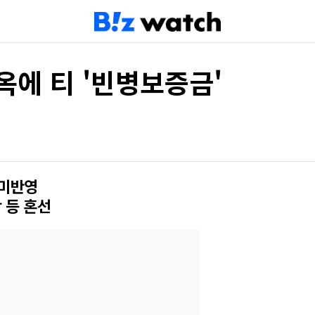
옥에 티 '빈병보증금'
 미반영
 등 혼선