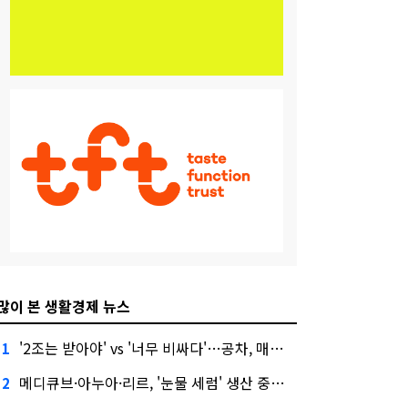
많이 본 생활경제 뉴스
'2조는 받아야' vs '너무 비싸다'…공차, 매각 성공할까
1
메디큐브·아누아·리르, '눈물 세럼' 생산 중단한다
2