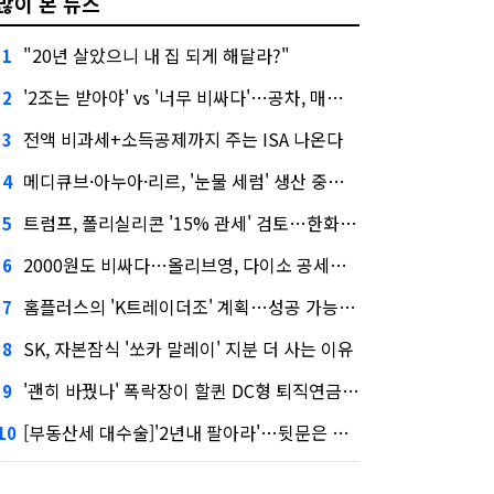
많이 본 뉴스
"20년 살았으니 내 집 되게 해달라?"
1
'2조는 받아야' vs '너무 비싸다'…공차, 매각 성공할까
2
전액 비과세+소득공제까지 주는 ISA 나온다
3
메디큐브·아누아·리르, '눈물 세럼' 생산 중단한다
4
트럼프, 폴리실리콘 '15% 관세' 검토…한화큐셀·OCI 영향은?
5
2000원도 비싸다…올리브영, 다이소 공세에 '가성비'로 맞불
6
홈플러스의 'K트레이더조' 계획…성공 가능성은 '글쎄'
7
SK, 자본잠식 '쏘카 말레이' 지분 더 사는 이유
8
'괜히 바꿨나' 폭락장이 할퀸 DC형 퇴직연금…전문가 조언은
9
[부동산세 대수술]'2년내 팔아라'…뒷문은 열었다
10