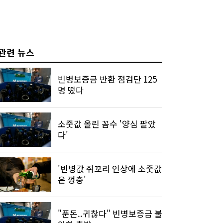
관련 뉴스
빈병보증금 반환 점검단 125
명 떴다
소줏값 올린 꼼수 '양심 팔았
다'
'빈병값 쥐꼬리 인상에 소줏값
은 껑충'
"푼돈..귀찮다" 빈병보증금 불