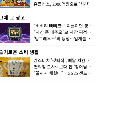
홈플러스, 2000억원으로 '시간'을 샀다
그때 그 광고
"삐삐리 빠삐코~" 여름이면 생각나는 그 노래
"시간 좀 내주오"로 시장 평정한 하이마트
'빙그레우스'의 등장…업계를 흔든 '세계관' 마케팅
슬기로운 소비 생활
맘스터치 '갓빠삭', 배달 치킨 선입견을 바꿨다
편의점 도시락보다 싼 '장어덮밥'…오뚜기가 해냈다
"끝까지 채웠다"…GS25 샌드위치의 달라진 '속'사정