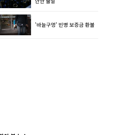
안한 출발
'바늘구멍' 빈병 보증금 환불