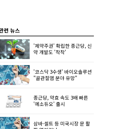
관련 뉴스
'제약주권' 확립한 종근당, 신
약 개발도 '착착'
'코스닥 3수생' 바이오솔루션
"골관절염 분야 유망"
종근당, 약효 속도 3배 빠른
'에소듀오' 출시
삼바·셀트 등 미국시장 문 활