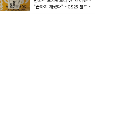
편의점 도시락보다 싼 '장어덮밥'…오뚜기가 해냈다
"끝까지 채웠다"…GS25 샌드위치의 달라진 '속'사정