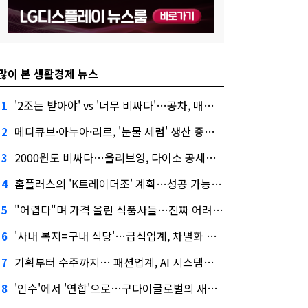
많이 본 생활경제 뉴스
'2조는 받아야' vs '너무 비싸다'…공차, 매각 성공할까
1
메디큐브·아누아·리르, '눈물 세럼' 생산 중단한다
2
2000원도 비싸다…올리브영, 다이소 공세에 '가성비'로 맞불
3
홈플러스의 'K트레이더조' 계획…성공 가능성은 '글쎄'
4
"어렵다"며 가격 올린 식품사들…진짜 어려운 거 맞아?
5
'사내 복지=구내 식당'…급식업계, 차별화 경쟁 본격화
6
기획부터 수주까지… 패션업계, AI 시스템화 박차
7
'인수'에서 '연합'으로…구다이글로벌의 새로운 투자법
8