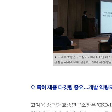
▲ 고여욱 효종연구소장이 2세대 EPO인 네
션 성공 사례에 대해 설명하고 있다. 사진/방글아
◇ 특허 제품 타깃팅 중요…개발 역량
고여욱 종근당 효종연구소장은 'CKD-11