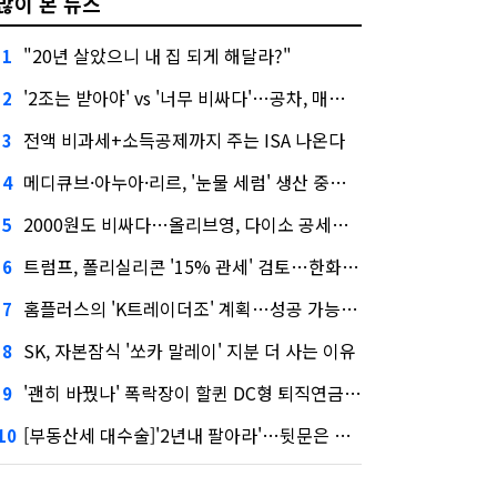
많이 본 뉴스
"20년 살았으니 내 집 되게 해달라?"
1
'2조는 받아야' vs '너무 비싸다'…공차, 매각 성공할까
2
전액 비과세+소득공제까지 주는 ISA 나온다
3
메디큐브·아누아·리르, '눈물 세럼' 생산 중단한다
4
2000원도 비싸다…올리브영, 다이소 공세에 '가성비'로 맞불
5
트럼프, 폴리실리콘 '15% 관세' 검토…한화큐셀·OCI 영향은?
6
홈플러스의 'K트레이더조' 계획…성공 가능성은 '글쎄'
7
SK, 자본잠식 '쏘카 말레이' 지분 더 사는 이유
8
'괜히 바꿨나' 폭락장이 할퀸 DC형 퇴직연금…전문가 조언은
9
[부동산세 대수술]'2년내 팔아라'…뒷문은 열었다
10