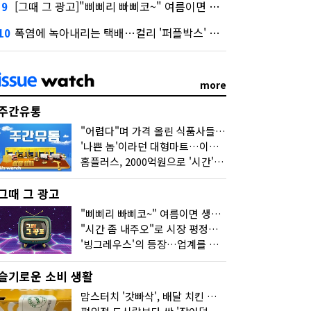
[그때 그 광고]"삐삐리 빠삐코~" 여름이면 생각나는 그 노래
9
폭염에 녹아내리는 택배…컬리 '퍼플박스' 대안 될까
10
more
주간유통
"어렵다"며 가격 올린 식품사들…진짜 어려운 거 맞아?
'나쁜 놈'이라던 대형마트…이젠 '불쌍한 놈' 됐다
홈플러스, 2000억원으로 '시간'을 샀다
그때 그 광고
"삐삐리 빠삐코~" 여름이면 생각나는 그 노래
"시간 좀 내주오"로 시장 평정한 하이마트
'빙그레우스'의 등장…업계를 흔든 '세계관' 마케팅
슬기로운 소비 생활
맘스터치 '갓빠삭', 배달 치킨 선입견을 바꿨다