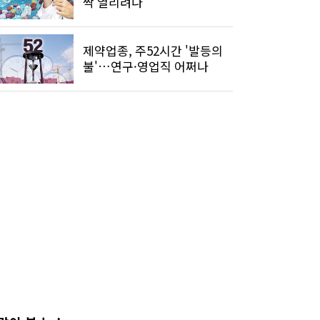
짝 열리려나
제약업종, 주52시간 '발등의
불'…연구·영업직 어쩌나