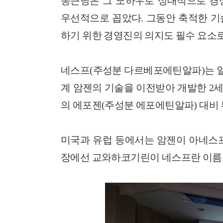
종근당은 그 노하우로 상대적으로 경
우선적으로 꼽았다. 그동안 축적한 기
하기 위한 경영진의 의지도 필수 요소
네스프(주성분 다르베포에틴알파)는 
계 암젠의 기술을 이전받아 개발한 2세
의 에포젠(주성분 에포에틴알파) 대비 
미국과 유럽 등에서는 암젠이 아네스프
장에선 교와하코기린이 네스프란 이름