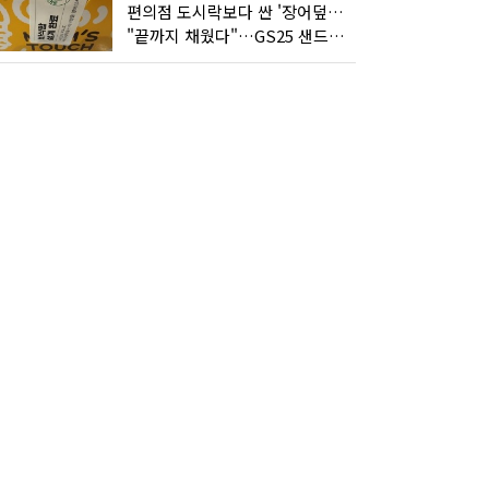
편의점 도시락보다 싼 '장어덮밥'…오뚜기가 해냈다
"끝까지 채웠다"…GS25 샌드위치의 달라진 '속'사정