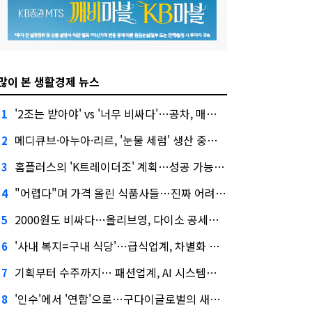
많이 본 생활경제 뉴스
'2조는 받아야' vs '너무 비싸다'…공차, 매각 성공할까
1
메디큐브·아누아·리르, '눈물 세럼' 생산 중단한다
2
홈플러스의 'K트레이더조' 계획…성공 가능성은 '글쎄'
3
"어렵다"며 가격 올린 식품사들…진짜 어려운 거 맞아?
4
2000원도 비싸다…올리브영, 다이소 공세에 '가성비'로 맞불
5
'사내 복지=구내 식당'…급식업계, 차별화 경쟁 본격화
6
기획부터 수주까지… 패션업계, AI 시스템화 박차
7
'인수'에서 '연합'으로…구다이글로벌의 새로운 투자법
8