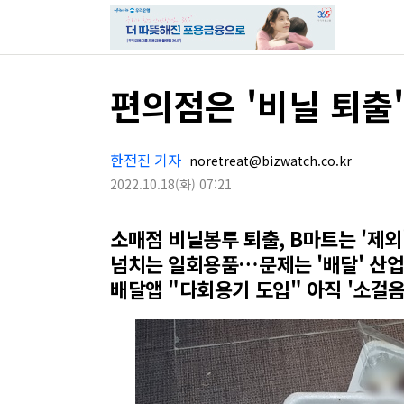
편의점은 '비닐 퇴출
한전진 기자
noretreat@bizwatch.co.kr
2022.10.18
(화)
07:21
소매점 비닐봉투 퇴출, B마트는 '제외
넘치는 일회용품…문제는 '배달' 산
배달앱 "다회용기 도입" 아직 '소걸음