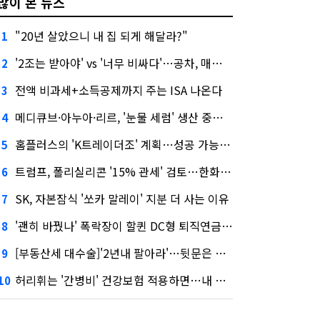
많이 본 뉴스
"20년 살았으니 내 집 되게 해달라?"
1
'2조는 받아야' vs '너무 비싸다'…공차, 매각 성공할까
2
전액 비과세+소득공제까지 주는 ISA 나온다
3
메디큐브·아누아·리르, '눈물 세럼' 생산 중단한다
4
홈플러스의 'K트레이더조' 계획…성공 가능성은 '글쎄'
5
트럼프, 폴리실리콘 '15% 관세' 검토…한화큐셀·OCI 영향은?
6
SK, 자본잠식 '쏘카 말레이' 지분 더 사는 이유
7
'괜히 바꿨나' 폭락장이 할퀸 DC형 퇴직연금…전문가 조언은
8
[부동산세 대수술]'2년내 팔아라'…뒷문은 열었다
9
허리휘는 '간병비' 건강보험 적용하면…내 간병보험은?
10