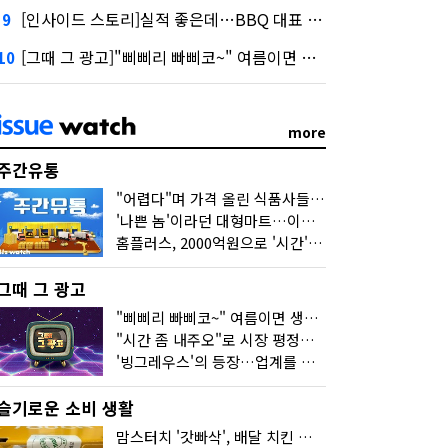
[인사이드 스토리]실적 좋은데…BBQ 대표 '파리목숨'된 이유
9
[그때 그 광고]"삐삐리 빠삐코~" 여름이면 생각나는 그 노래
10
more
주간유통
"어렵다"며 가격 올린 식품사들…진짜 어려운 거 맞아?
'나쁜 놈'이라던 대형마트…이젠 '불쌍한 놈' 됐다
홈플러스, 2000억원으로 '시간'을 샀다
그때 그 광고
"삐삐리 빠삐코~" 여름이면 생각나는 그 노래
"시간 좀 내주오"로 시장 평정한 하이마트
'빙그레우스'의 등장…업계를 흔든 '세계관' 마케팅
슬기로운 소비 생활
맘스터치 '갓빠삭', 배달 치킨 선입견을 바꿨다