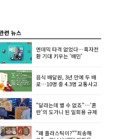
관련 뉴스
엔데믹 타격 없었다…흑자전
환 기대 키우는 '배민'
음식 배달원, 3년 만에 두 배
로…10명 중 4.3명 교통사고
"달라는데 별 수 없죠"…'혼
란'의 도가니 된 일회용 규제
"왜 플라스틱이?""죄송해