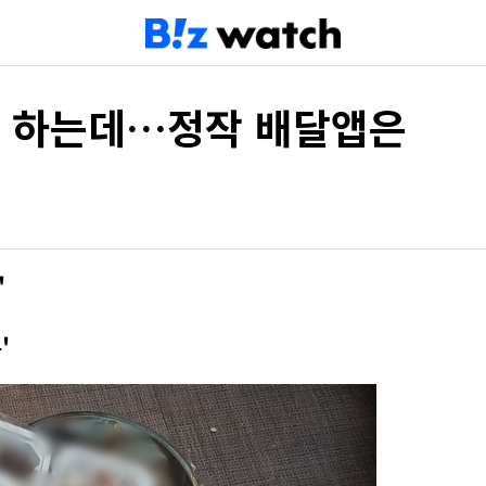
' 하는데…정작 배달앱은
'
업
'