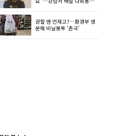
요"…강남서 배달 다회용기
써봤더니
권할 땐 언제고?…환경부 생
분해 비닐봉투 '촌극'