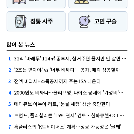
많이 본 뉴스
32억 '마래푸' 114㎡ 종부세, 실거주면 줄지만 안 살면 2.5배
1
'2조는 받아야' vs '너무 비싸다'…공차, 매각 성공할까
2
전액 비과세+소득공제까지 주는 ISA 나온다
3
2000원도 비싸다…올리브영, 다이소 공세에 '가성비'로 맞불
4
메디큐브·아누아·리르, '눈물 세럼' 생산 중단한다
5
트럼프, 폴리실리콘 '15% 관세' 검토…한화큐셀·OCI 영향은?
6
홈플러스의 'K트레이더조' 계획…성공 가능성은 '글쎄'
7