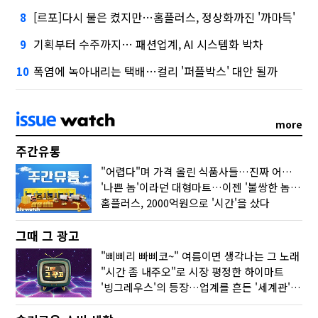
[르포]다시 불은 켰지만…홈플러스, 정상화까진 '까마득'
8
기획부터 수주까지… 패션업계, AI 시스템화 박차
9
폭염에 녹아내리는 택배…컬리 '퍼플박스' 대안 될까
10
more
주간유통
"어렵다"며 가격 올린 식품사들…진짜 어려운 거 맞아?
'나쁜 놈'이라던 대형마트…이젠 '불쌍한 놈' 됐다
홈플러스, 2000억원으로 '시간'을 샀다
그때 그 광고
"삐삐리 빠삐코~" 여름이면 생각나는 그 노래
"시간 좀 내주오"로 시장 평정한 하이마트
'빙그레우스'의 등장…업계를 흔든 '세계관' 마케팅