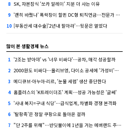
SK, 자본잠식 '쏘카 말레이' 지분 더 사는 이유
8
'괜히 바꿨나' 폭락장이 할퀸 DC형 퇴직연금…전문가 조언은
9
[부동산세 대수술]'2년내 팔아라'…뒷문은 열었다
10
많이 본 생활경제 뉴스
'2조는 받아야' vs '너무 비싸다'…공차, 매각 성공할까
1
2000원도 비싸다…올리브영, 다이소 공세에 '가성비'로 맞불
2
메디큐브·아누아·리르, '눈물 세럼' 생산 중단한다
3
홈플러스의 'K트레이더조' 계획…성공 가능성은 '글쎄'
4
'사내 복지=구내 식당'…급식업계, 차별화 경쟁 본격화
5
'탈팡족'은 정말 쿠팡으로 돌아온 걸까
6
"단 2주를 위해"…반딧불이에 1년을 거는 에버랜드 주키퍼
7