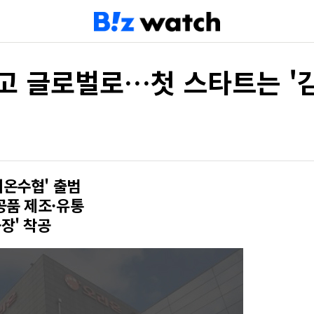
타고 글로벌로…첫 스타트는 '김
리온수협' 출범
공품 제조·유통
장' 착공