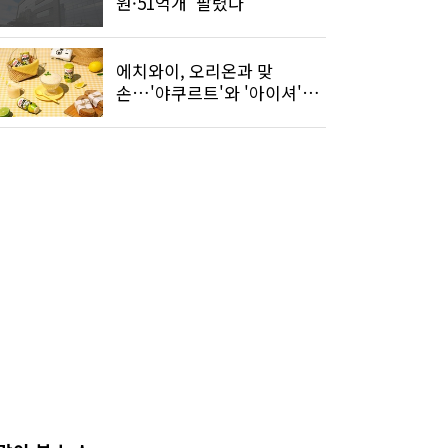
원·51억개' 팔렸다
에치와이, 오리온과 맞
손…'야쿠르트'와 '아이셔'가
만났다