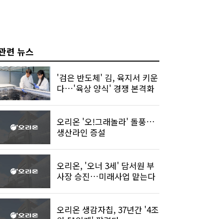
관련 뉴스
'검은 반도체' 김, 육지서 키운
다…'육상 양식' 경쟁 본격화
오리온 '오!그래놀라' 돌풍…
생산라인 증설
오리온, '오너 3세' 담서원 부
사장 승진…미래사업 맡는다
오리온 생감자칩, 37년간 '4조