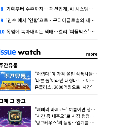
기획부터 수주까지… 패션업계, AI 시스템화 박차
8
'인수'에서 '연합'으로…구다이글로벌의 새로운 투자법
9
폭염에 녹아내리는 택배…컬리 '퍼플박스' 대안 될까
10
more
주간유통
"어렵다"며 가격 올린 식품사들…진짜 어려운 거 맞아?
'나쁜 놈'이라던 대형마트…이젠 '불쌍한 놈' 됐다
홈플러스, 2000억원으로 '시간'을 샀다
그때 그 광고
"삐삐리 빠삐코~" 여름이면 생각나는 그 노래
"시간 좀 내주오"로 시장 평정한 하이마트
'빙그레우스'의 등장…업계를 흔든 '세계관' 마케팅