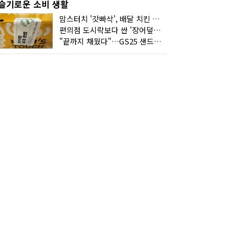
슬기로운 소비 생활
맘스터치 '갓빠삭', 배달 치킨 선입견을 바꿨다
편의점 도시락보다 싼 '장어덮밥'…오뚜기가 해냈다
"끝까지 채웠다"…GS25 샌드위치의 달라진 '속'사정