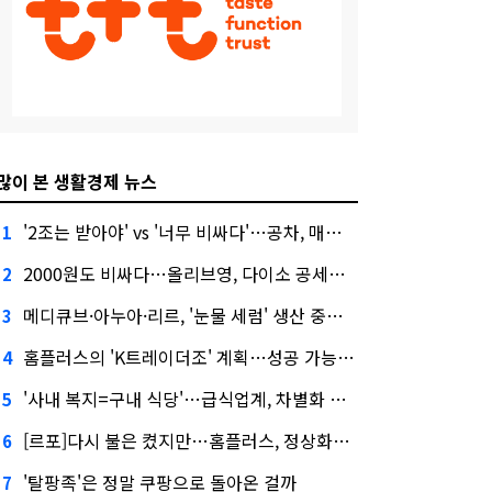
많이 본 생활경제 뉴스
'2조는 받아야' vs '너무 비싸다'…공차, 매각 성공할까
1
2000원도 비싸다…올리브영, 다이소 공세에 '가성비'로 맞불
2
메디큐브·아누아·리르, '눈물 세럼' 생산 중단한다
3
홈플러스의 'K트레이더조' 계획…성공 가능성은 '글쎄'
4
'사내 복지=구내 식당'…급식업계, 차별화 경쟁 본격화
5
[르포]다시 불은 켰지만…홈플러스, 정상화까진 '까마득'
6
'탈팡족'은 정말 쿠팡으로 돌아온 걸까
7