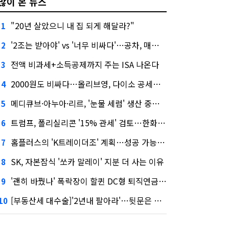
많이 본 뉴스
"20년 살았으니 내 집 되게 해달라?"
1
'2조는 받아야' vs '너무 비싸다'…공차, 매각 성공할까
2
전액 비과세+소득공제까지 주는 ISA 나온다
3
2000원도 비싸다…올리브영, 다이소 공세에 '가성비'로 맞불
4
메디큐브·아누아·리르, '눈물 세럼' 생산 중단한다
5
트럼프, 폴리실리콘 '15% 관세' 검토…한화큐셀·OCI 영향은?
6
홈플러스의 'K트레이더조' 계획…성공 가능성은 '글쎄'
7
SK, 자본잠식 '쏘카 말레이' 지분 더 사는 이유
8
'괜히 바꿨나' 폭락장이 할퀸 DC형 퇴직연금…전문가 조언은
9
[부동산세 대수술]'2년내 팔아라'…뒷문은 열었다
10