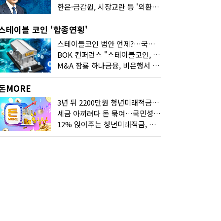
한은·금감원, 시장교란 등 '외환공동검사'…환율 급등 전방위 대응
스테이블 코인 '합종연횡'
스테이블코인 법안 언제?…국회에 쏠린 시선
BOK 컨퍼런스 "스테이블코인, 결제 넘어 보험 대출 등 금융 연결 도구"
M&A 잠룡 하나금융, 비은행서 '두나무'로 눈돌린 이유는
돈MORE
3년 뒤 2200만원 청년미래적금, 최고 금리 받으려면?
세금 아끼려다 돈 묶여…국민성장펀드 누가 가입하면 좋을까
12% 얹어주는 청년미래적금, 갈아타기 거절 될수 있어요