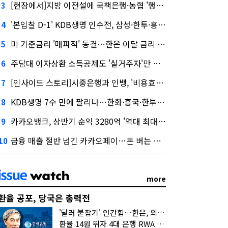
[현장에서]지방 이전설에 국책은행·농협 '행동파'…금감원 '신중모드'
3
'본입찰 D-1' KDB생명 인수전, 삼성·한투·흥국 셈법은?
4
미 기준금리 '매파적' 동결…한은 이달 금리 향방은?
5
주담대 이자상환 소득공제도 '실거주자'만 가능
6
[인사이드 스토리]시중은행과 인뱅, '비용효율성' 다른 잣대 왜?
7
KDB생명 7수 만에 팔리나…한화·흥국·한투 3파전
8
카카오뱅크, 상반기 순익 3280억 '역대 최대'…"캐피탈, 자산 1조원 이상"
9
금융 매출 절반 넘긴 카카오페이…돈 버는 구조 달라졌다
10
more
환율 공포, 당국은 총력전
'달러 붙잡기' 안간힘…한은, 외화 초과지준에 이자 6개월 더
환율 14원 뛰자 4대 은행 RWA 6조 '눈덩이'…2배 뛴 2분기는?