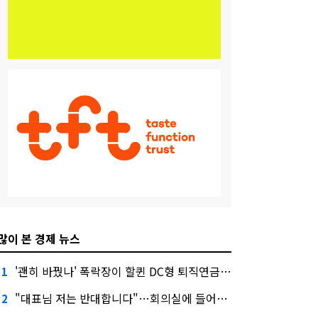
많이 본 경제 뉴스
'괜히 바꿨나' 폭락장이 할퀸 DC형 퇴직연금…전문가 조언은
1
"대표님 저는 반대합니다"…회의실에 들어온 신한금융 AI
2