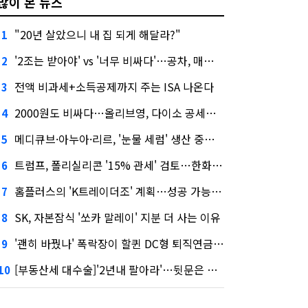
많이 본 뉴스
"20년 살았으니 내 집 되게 해달라?"
1
'2조는 받아야' vs '너무 비싸다'…공차, 매각 성공할까
2
전액 비과세+소득공제까지 주는 ISA 나온다
3
2000원도 비싸다…올리브영, 다이소 공세에 '가성비'로 맞불
4
메디큐브·아누아·리르, '눈물 세럼' 생산 중단한다
5
트럼프, 폴리실리콘 '15% 관세' 검토…한화큐셀·OCI 영향은?
6
홈플러스의 'K트레이더조' 계획…성공 가능성은 '글쎄'
7
SK, 자본잠식 '쏘카 말레이' 지분 더 사는 이유
8
'괜히 바꿨나' 폭락장이 할퀸 DC형 퇴직연금…전문가 조언은
9
[부동산세 대수술]'2년내 팔아라'…뒷문은 열었다
10