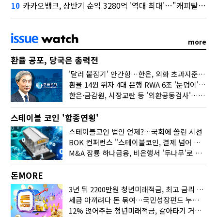
카카오뱅크, 상반기 순익 3280억 '역대 최대'…"캐피탈, 자산 1조원 이상"
10
more
환율 공포, 당국은 총력전
'달러 붙잡기' 안간힘…한은, 외화 초과지준에 이자 6개월 더
환율 14원 뛰자 4대 은행 RWA 6조 '눈덩이'…2배 뛴 2분기는?
한은·금감원, 시장교란 등 '외환공동검사'…환율 급등 전방위 대응
스테이블 코인 '합종연횡'
스테이블코인 법안 언제?…국회에 쏠린 시선
BOK 컨퍼런스 "스테이블코인, 결제 넘어 보험 대출 등 금융 연결 도구"
M&A 잠룡 하나금융, 비은행서 '두나무'로 눈돌린 이유는
돈MORE
3년 뒤 2200만원 청년미래적금, 최고 금리 받으려면?
세금 아끼려다 돈 묶여…국민성장펀드 누가 가입하면 좋을까
12% 얹어주는 청년미래적금, 갈아타기 거절 될수 있어요