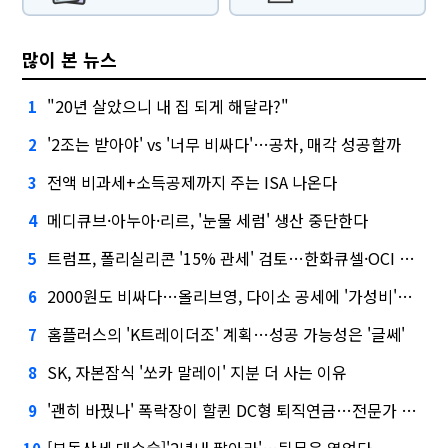
많이 본 뉴스
"20년 살았으니 내 집 되게 해달라?"
1
'2조는 받아야' vs '너무 비싸다'…공차, 매각 성공할까
2
전액 비과세+소득공제까지 주는 ISA 나온다
3
메디큐브·아누아·리르, '눈물 세럼' 생산 중단한다
4
트럼프, 폴리실리콘 '15% 관세' 검토…한화큐셀·OCI 영향은?
5
2000원도 비싸다…올리브영, 다이소 공세에 '가성비'로 맞불
6
홈플러스의 'K트레이더조' 계획…성공 가능성은 '글쎄'
7
SK, 자본잠식 '쏘카 말레이' 지분 더 사는 이유
8
'괜히 바꿨나' 폭락장이 할퀸 DC형 퇴직연금…전문가 조언은
9
[부동산세 대수술]'2년내 팔아라'…뒷문은 열었다