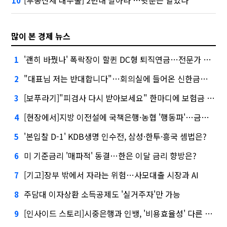
10
많이 본 경제 뉴스
'괜히 바꿨나' 폭락장이 할퀸 DC형 퇴직연금…전문가 조언은
1
"대표님 저는 반대합니다"…회의실에 들어온 신한금융 AI
2
[보푸라기]"피검사 다시 받아보세요" 한마디에 보험금 못 받을 뻔?
3
[현장에서]지방 이전설에 국책은행·농협 '행동파'…금감원 '신중모드'
4
'본입찰 D-1' KDB생명 인수전, 삼성·한투·흥국 셈법은?
5
미 기준금리 '매파적' 동결…한은 이달 금리 향방은?
6
[기고]장부 밖에서 자라는 위험…사모대출 시장과 AI
7
주담대 이자상환 소득공제도 '실거주자'만 가능
8
[인사이드 스토리]시중은행과 인뱅, '비용효율성' 다른 잣대 왜?
9