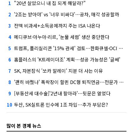
"20년 살았으니 내 집 되게 해달라?"
1
'2조는 받아야' vs '너무 비싸다'…공차, 매각 성공할까
2
전액 비과세+소득공제까지 주는 ISA 나온다
3
메디큐브·아누아·리르, '눈물 세럼' 생산 중단한다
4
트럼프, 폴리실리콘 '15% 관세' 검토…한화큐셀·OCI 영향은?
5
홈플러스의 'K트레이더조' 계획…성공 가능성은 '글쎄'
6
SK, 자본잠식 '쏘카 말레이' 지분 더 사는 이유
7
'괜히 바꿨나' 폭락장이 할퀸 DC형 퇴직연금…전문가 조언은
8
[부동산세 대수술]'2년내 팔아라'…뒷문은 열었다
9
두산, SK실트론 인수에 1조 차입…추가 부담은?
10
많이 본 경제 뉴스