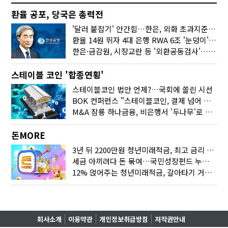
환율 공포, 당국은 총력전
'달러 붙잡기' 안간힘…한은, 외화 초과지준에 이자 6개월 더
환율 14원 뛰자 4대 은행 RWA 6조 '눈덩이'…2배 뛴 2분기는?
한은·금감원, 시장교란 등 '외환공동검사'…환율 급등 전방위 대응
스테이블 코인 '합종연횡'
스테이블코인 법안 언제?…국회에 쏠린 시선
BOK 컨퍼런스 "스테이블코인, 결제 넘어 보험 대출 등 금융 연결 도구"
M&A 잠룡 하나금융, 비은행서 '두나무'로 눈돌린 이유는
돈MORE
3년 뒤 2200만원 청년미래적금, 최고 금리 받으려면?
세금 아끼려다 돈 묶여…국민성장펀드 누가 가입하면 좋을까
12% 얹어주는 청년미래적금, 갈아타기 거절 될수 있어요
회사소개
이용약관
개인정보취급방침
저작권안내