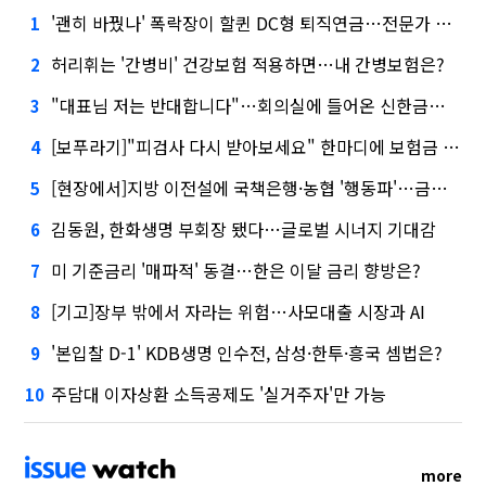
'괜히 바꿨나' 폭락장이 할퀸 DC형 퇴직연금…전문가 조언은
1
허리휘는 '간병비' 건강보험 적용하면…내 간병보험은?
2
"대표님 저는 반대합니다"…회의실에 들어온 신한금융 AI
3
[보푸라기]"피검사 다시 받아보세요" 한마디에 보험금 못 받을 뻔?
4
[현장에서]지방 이전설에 국책은행·농협 '행동파'…금감원 '신중모드'
5
김동원, 한화생명 부회장 됐다…글로벌 시너지 기대감
6
미 기준금리 '매파적' 동결…한은 이달 금리 향방은?
7
[기고]장부 밖에서 자라는 위험…사모대출 시장과 AI
8
'본입찰 D-1' KDB생명 인수전, 삼성·한투·흥국 셈법은?
9
주담대 이자상환 소득공제도 '실거주자'만 가능
10
more