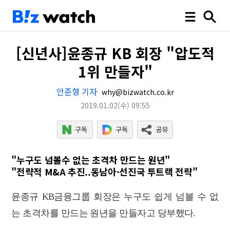
[신년사]윤종규 KB 회장 "압도적
1위 만들자"
안준형 기자
why@bizwatch.co.kr
2019.01.02
(수)
09:55
"누구도 넘볼수 없는 초격차 만드는 원년"
"전략적 M&A 추진..동남아·선진국 투트랙 전략"
윤종규 KB금융그룹 회장은 누구도 쉽게 넘볼 수 없
는 초격차를 만드는 원년을 만들자고 당부했다.