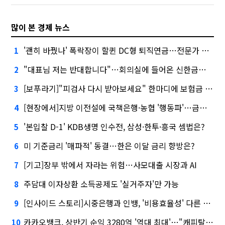
많이 본 경제 뉴스
'괜히 바꿨나' 폭락장이 할퀸 DC형 퇴직연금…전문가 조언은
1
"대표님 저는 반대합니다"…회의실에 들어온 신한금융 AI
2
[보푸라기]"피검사 다시 받아보세요" 한마디에 보험금 못 받을 뻔?
3
[현장에서]지방 이전설에 국책은행·농협 '행동파'…금감원 '신중모드'
4
'본입찰 D-1' KDB생명 인수전, 삼성·한투·흥국 셈법은?
5
미 기준금리 '매파적' 동결…한은 이달 금리 향방은?
6
[기고]장부 밖에서 자라는 위험…사모대출 시장과 AI
7
주담대 이자상환 소득공제도 '실거주자'만 가능
8
[인사이드 스토리]시중은행과 인뱅, '비용효율성' 다른 잣대 왜?
9
카카오뱅크, 상반기 순익 3280억 '역대 최대'…"캐피탈, 자산 1조원 이상"
10