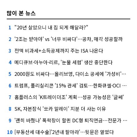
많이 본 뉴스
"20년 살았으니 내 집 되게 해달라?"
1
'2조는 받아야' vs '너무 비싸다'…공차, 매각 성공할까
2
전액 비과세+소득공제까지 주는 ISA 나온다
3
메디큐브·아누아·리르, '눈물 세럼' 생산 중단한다
4
2000원도 비싸다…올리브영, 다이소 공세에 '가성비'로 맞불
5
트럼프, 폴리실리콘 '15% 관세' 검토…한화큐셀·OCI 영향은?
6
홈플러스의 'K트레이더조' 계획…성공 가능성은 '글쎄'
7
SK, 자본잠식 '쏘카 말레이' 지분 더 사는 이유
8
'괜히 바꿨나' 폭락장이 할퀸 DC형 퇴직연금…전문가 조언은
9
[부동산세 대수술]'2년내 팔아라'…뒷문은 열었다
10