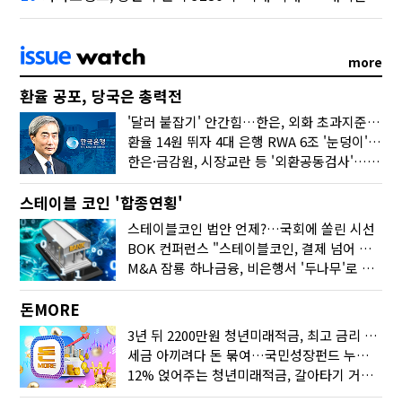
more
환율 공포, 당국은 총력전
'달러 붙잡기' 안간힘…한은, 외화 초과지준에 이자 6개월 더
환율 14원 뛰자 4대 은행 RWA 6조 '눈덩이'…2배 뛴 2분기는?
한은·금감원, 시장교란 등 '외환공동검사'…환율 급등 전방위 대응
스테이블 코인 '합종연횡'
스테이블코인 법안 언제?…국회에 쏠린 시선
BOK 컨퍼런스 "스테이블코인, 결제 넘어 보험 대출 등 금융 연결 도구"
M&A 잠룡 하나금융, 비은행서 '두나무'로 눈돌린 이유는
돈MORE
3년 뒤 2200만원 청년미래적금, 최고 금리 받으려면?
세금 아끼려다 돈 묶여…국민성장펀드 누가 가입하면 좋을까
12% 얹어주는 청년미래적금, 갈아타기 거절 될수 있어요