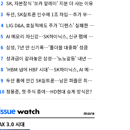
SK, 자본잠식 '쏘카 말레이' 지분 더 사는 이유
2
두산, SK실트론 인수에 1조 차입…추가 부담은?
3
LIG D&A, 호실적에도 주가 '디펜스' 실패한 이유
4
AI 메모리 자신감…SK하이닉스, 신규 팹에 54조 투자
5
삼성, 7년 만 신기록…'폴더블 대중화' 성큼
6
성과급이 갈라놓은 삼성…'노노갈등' 내년 교섭 판 흔들까
7
'HBM 넘어 HBF 시대'…SK하이닉스, AI 메모리 표준 선점 나섰다
8
두산 품에 안긴 SK실트론…남은 퍼즐은 최태원 지분 29.4%
9
정몽준, 첫 주식 증여…HD현대 승계 방식은?
10
more
AX 3.0 시대