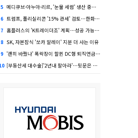
메디큐브·아누아·리르, '눈물 세럼' 생산 중단한다
5
트럼프, 폴리실리콘 '15% 관세' 검토…한화큐셀·OCI 영향은?
6
홈플러스의 'K트레이더조' 계획…성공 가능성은 '글쎄'
7
SK, 자본잠식 '쏘카 말레이' 지분 더 사는 이유
8
'괜히 바꿨나' 폭락장이 할퀸 DC형 퇴직연금…전문가 조언은
9
[부동산세 대수술]'2년내 팔아라'…뒷문은 열었다
10