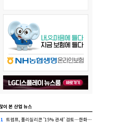
많이 본 산업 뉴스
트럼프, 폴리실리콘 '15% 관세' 검토…한화큐셀·OCI 영향은?
1