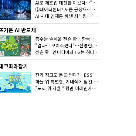
AI로 제조업 대전환 이끈다…"2030년까지 민관합동 20조 투자"
②데이터센터? 토큰 공장으로 변신
AI 시대 인재론 꺼낸 최태원…"협업이 경쟁력"
뜨거운 AI 반도체
총수들 줄세운 젠슨 황…한국 산업계 새판 짰다
"결과로 보여주겠다"…전영현, 젠슨 황과 HBM5 논의
젠슨 황 "엔비디아와 LG는 하나의 거대한 팀"
테크따라잡기
전기 창고도 돈을 번다?…ESS의 '두뇌' EMO가 뭐길래
하늘 위 특별함, 기내식에 담긴 기술의 세계
"도로 위 자율주행만 미래인가요"…진흙탕서 길 내는 HD현대 AI 기술