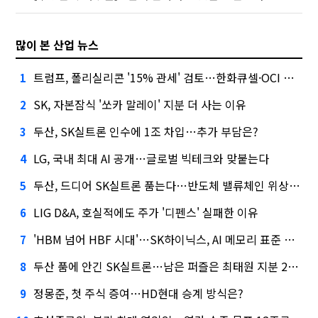
많이 본 산업 뉴스
트럼프, 폴리실리콘 '15% 관세' 검토…한화큐셀·OCI 영향은?
1
SK, 자본잠식 '쏘카 말레이' 지분 더 사는 이유
2
두산, SK실트론 인수에 1조 차입…추가 부담은?
3
LG, 국내 최대 AI 공개…글로벌 빅테크와 맞붙는다
4
두산, 드디어 SK실트론 품는다…반도체 밸류체인 위상 강화
5
LIG D&A, 호실적에도 주가 '디펜스' 실패한 이유
6
'HBM 넘어 HBF 시대'…SK하이닉스, AI 메모리 표준 선점 나섰다
7
두산 품에 안긴 SK실트론…남은 퍼즐은 최태원 지분 29.4%
8
정몽준, 첫 주식 증여…HD현대 승계 방식은?
9