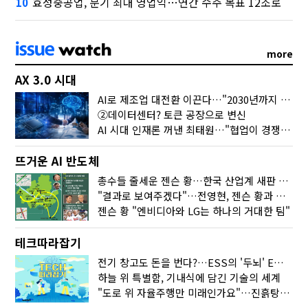
효성중공업, 분기 최대 영업익…연간 수주 목표 12조로
10
more
AX 3.0 시대
AI로 제조업 대전환 이끈다…"2030년까지 민관합동 20조 투자"
②데이터센터? 토큰 공장으로 변신
AI 시대 인재론 꺼낸 최태원…"협업이 경쟁력"
뜨거운 AI 반도체
총수들 줄세운 젠슨 황…한국 산업계 새판 짰다
"결과로 보여주겠다"…전영현, 젠슨 황과 HBM5 논의
젠슨 황 "엔비디아와 LG는 하나의 거대한 팀"
테크따라잡기
전기 창고도 돈을 번다?…ESS의 '두뇌' EMO가 뭐길래
하늘 위 특별함, 기내식에 담긴 기술의 세계
"도로 위 자율주행만 미래인가요"…진흙탕서 길 내는 HD현대 AI 기술