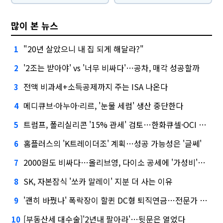
많이 본 뉴스
"20년 살았으니 내 집 되게 해달라?"
1
'2조는 받아야' vs '너무 비싸다'…공차, 매각 성공할까
2
전액 비과세+소득공제까지 주는 ISA 나온다
3
메디큐브·아누아·리르, '눈물 세럼' 생산 중단한다
4
트럼프, 폴리실리콘 '15% 관세' 검토…한화큐셀·OCI 영향은?
5
홈플러스의 'K트레이더조' 계획…성공 가능성은 '글쎄'
6
2000원도 비싸다…올리브영, 다이소 공세에 '가성비'로 맞불
7
SK, 자본잠식 '쏘카 말레이' 지분 더 사는 이유
8
'괜히 바꿨나' 폭락장이 할퀸 DC형 퇴직연금…전문가 조언은
9
[부동산세 대수술]'2년내 팔아라'…뒷문은 열었다
10