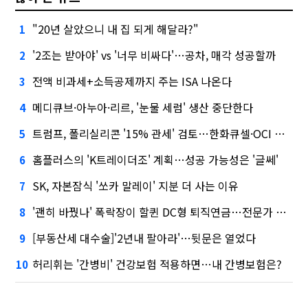
"20년 살았으니 내 집 되게 해달라?"
1
'2조는 받아야' vs '너무 비싸다'…공차, 매각 성공할까
2
전액 비과세+소득공제까지 주는 ISA 나온다
3
메디큐브·아누아·리르, '눈물 세럼' 생산 중단한다
4
트럼프, 폴리실리콘 '15% 관세' 검토…한화큐셀·OCI 영향은?
5
홈플러스의 'K트레이더조' 계획…성공 가능성은 '글쎄'
6
SK, 자본잠식 '쏘카 말레이' 지분 더 사는 이유
7
'괜히 바꿨나' 폭락장이 할퀸 DC형 퇴직연금…전문가 조언은
8
[부동산세 대수술]'2년내 팔아라'…뒷문은 열었다
9
허리휘는 '간병비' 건강보험 적용하면…내 간병보험은?
10