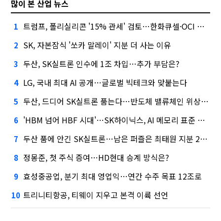
많이 본 산업 뉴스
트럼프, 폴리실리콘 '15% 관세' 검토…한화큐셀·OCI 영향은?
1
SK, 자본잠식 '쏘카 말레이' 지분 더 사는 이유
2
두산, SK실트론 인수에 1조 차입…추가 부담은?
3
LG, 국내 최대 AI 공개…글로벌 빅테크와 맞붙는다
4
두산, 드디어 SK실트론 품는다…반도체 밸류체인 위상 강화
5
'HBM 넘어 HBF 시대'…SK하이닉스, AI 메모리 표준 선점 나섰다
6
두산 품에 안긴 SK실트론…남은 퍼즐은 최태원 지분 29.4%
7
정몽준, 첫 주식 증여…HD현대 승계 방식은?
8
효성중공업, 분기 최대 영업익…연간 수주 목표 12조로
9
트리니티항공, 티웨이 지우고 본격 이륙 선언
10