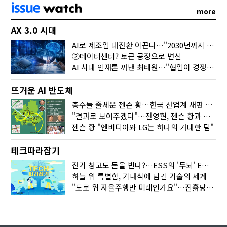
more
AX 3.0 시대
AI로 제조업 대전환 이끈다…"2030년까지 민관합동 20조 투자"
②데이터센터? 토큰 공장으로 변신
AI 시대 인재론 꺼낸 최태원…"협업이 경쟁력"
뜨거운 AI 반도체
총수들 줄세운 젠슨 황…한국 산업계 새판 짰다
"결과로 보여주겠다"…전영현, 젠슨 황과 HBM5 논의
젠슨 황 "엔비디아와 LG는 하나의 거대한 팀"
테크따라잡기
전기 창고도 돈을 번다?…ESS의 '두뇌' EMO가 뭐길래
하늘 위 특별함, 기내식에 담긴 기술의 세계
"도로 위 자율주행만 미래인가요"…진흙탕서 길 내는 HD현대 AI 기술