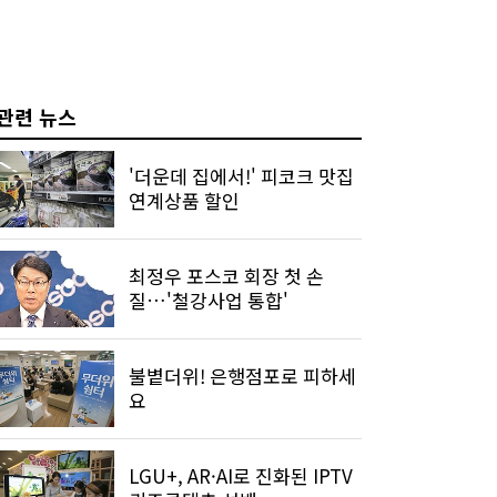
관련 뉴스
'더운데 집에서!' 피코크 맛집
연계상품 할인
최정우 포스코 회장 첫 손
질…'철강사업 통합'
불볕더위! 은행점포로 피하세
요
LGU+, AR·AI로 진화된 IPTV