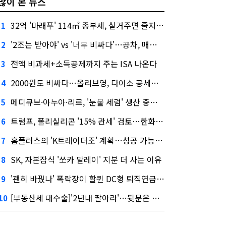
많이 본 뉴스
32억 '마래푸' 114㎡ 종부세, 실거주면 줄지만 안 살면 2.5배
1
'2조는 받아야' vs '너무 비싸다'…공차, 매각 성공할까
2
전액 비과세+소득공제까지 주는 ISA 나온다
3
2000원도 비싸다…올리브영, 다이소 공세에 '가성비'로 맞불
4
메디큐브·아누아·리르, '눈물 세럼' 생산 중단한다
5
트럼프, 폴리실리콘 '15% 관세' 검토…한화큐셀·OCI 영향은?
6
홈플러스의 'K트레이더조' 계획…성공 가능성은 '글쎄'
7
SK, 자본잠식 '쏘카 말레이' 지분 더 사는 이유
8
'괜히 바꿨나' 폭락장이 할퀸 DC형 퇴직연금…전문가 조언은
9
[부동산세 대수술]'2년내 팔아라'…뒷문은 열었다
10