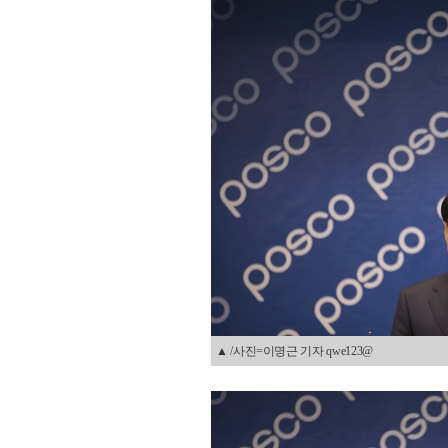
▲ /사진=이명근 기자 qwe123@