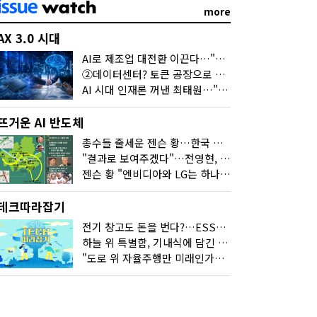
more
AX 3.0 시대
AI로 제조업 대전환 이끈다…"2030년까지 민관합동 20조 투자"
②데이터센터? 토큰 공장으로 변신
AI 시대 인재론 꺼낸 최태원…"협업이 경쟁력"
뜨거운 AI 반도체
총수들 줄세운 젠슨 황…한국 산업계 새판 짰다
"결과로 보여주겠다"…전영현, 젠슨 황과 HBM5 논의
젠슨 황 "엔비디아와 LG는 하나의 거대한 팀"
테크따라잡기
전기 창고도 돈을 번다?…ESS의 '두뇌' EMO가 뭐길래
하늘 위 특별함, 기내식에 담긴 기술의 세계
"도로 위 자율주행만 미래인가요"…진흙탕서 길 내는 HD현대 AI 기술