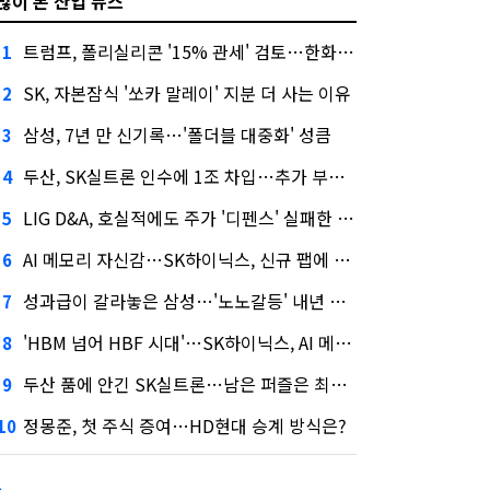
많이 본 산업 뉴스
트럼프, 폴리실리콘 '15% 관세' 검토…한화큐셀·OCI 영향은?
1
SK, 자본잠식 '쏘카 말레이' 지분 더 사는 이유
2
삼성, 7년 만 신기록…'폴더블 대중화' 성큼
3
두산, SK실트론 인수에 1조 차입…추가 부담은?
4
LIG D&A, 호실적에도 주가 '디펜스' 실패한 이유
5
AI 메모리 자신감…SK하이닉스, 신규 팹에 54조 투자
6
성과급이 갈라놓은 삼성…'노노갈등' 내년 교섭 판 흔들까
7
'HBM 넘어 HBF 시대'…SK하이닉스, AI 메모리 표준 선점 나섰다
8
두산 품에 안긴 SK실트론…남은 퍼즐은 최태원 지분 29.4%
9
정몽준, 첫 주식 증여…HD현대 승계 방식은?
10