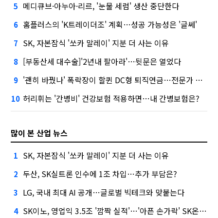
메디큐브·아누아·리르, '눈물 세럼' 생산 중단한다
5
홈플러스의 'K트레이더조' 계획…성공 가능성은 '글쎄'
6
SK, 자본잠식 '쏘카 말레이' 지분 더 사는 이유
7
[부동산세 대수술]'2년내 팔아라'…뒷문은 열었다
8
'괜히 바꿨나' 폭락장이 할퀸 DC형 퇴직연금…전문가 조언은
9
허리휘는 '간병비' 건강보험 적용하면…내 간병보험은?
10
많이 본 산업 뉴스
SK, 자본잠식 '쏘카 말레이' 지분 더 사는 이유
1
두산, SK실트론 인수에 1조 차입…추가 부담은?
2
LG, 국내 최대 AI 공개…글로벌 빅테크와 맞붙는다
3
SK이노, 영업익 3.5조 '깜짝 실적'…'아픈 손가락' SK온의 반전
4