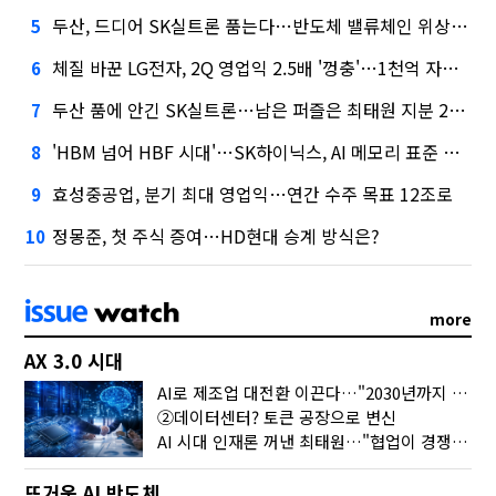
두산, 드디어 SK실트론 품는다…반도체 밸류체인 위상 강화
5
체질 바꾼 LG전자, 2Q 영업익 2.5배 '껑충'…1천억 자사주 태운다
6
두산 품에 안긴 SK실트론…남은 퍼즐은 최태원 지분 29.4%
7
'HBM 넘어 HBF 시대'…SK하이닉스, AI 메모리 표준 선점 나섰다
8
효성중공업, 분기 최대 영업익…연간 수주 목표 12조로
9
정몽준, 첫 주식 증여…HD현대 승계 방식은?
10
more
AX 3.0 시대
AI로 제조업 대전환 이끈다…"2030년까지 민관합동 20조 투자"
②데이터센터? 토큰 공장으로 변신
AI 시대 인재론 꺼낸 최태원…"협업이 경쟁력"
뜨거운 AI 반도체