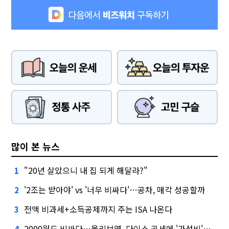
많이 본 뉴스
"20년 살았으니 내 집 되게 해달라?"
1
'2조는 받아야' vs '너무 비싸다'…공차, 매각 성공할까
2
전액 비과세+소득공제까지 주는 ISA 나온다
3
2000원도 비싸다…올리브영, 다이소 공세에 '가성비'로 맞불
4