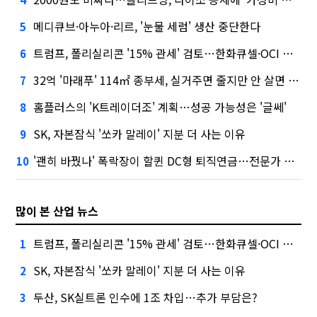
메디큐브·아누아·리르, '눈물 세럼' 생산 중단한다
5
트럼프, 폴리실리콘 '15% 관세' 검토…한화큐셀·OCI 영향은?
6
32억 '마래푸' 114㎡ 종부세, 실거주면 줄지만 안 살면 2.5배
7
홈플러스의 'K트레이더조' 계획…성공 가능성은 '글쎄'
8
SK, 자본잠식 '쏘카 말레이' 지분 더 사는 이유
9
'괜히 바꿨나' 폭락장이 할퀸 DC형 퇴직연금…전문가 조언은
10
많이 본 산업 뉴스
트럼프, 폴리실리콘 '15% 관세' 검토…한화큐셀·OCI 영향은?
1
SK, 자본잠식 '쏘카 말레이' 지분 더 사는 이유
2
두산, SK실트론 인수에 1조 차입…추가 부담은?
3