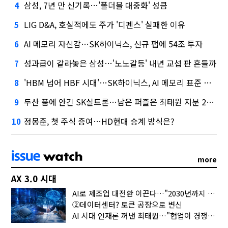
삼성, 7년 만 신기록…'폴더블 대중화' 성큼
4
LIG D&A, 호실적에도 주가 '디펜스' 실패한 이유
5
AI 메모리 자신감…SK하이닉스, 신규 팹에 54조 투자
6
성과급이 갈라놓은 삼성…'노노갈등' 내년 교섭 판 흔들까
7
'HBM 넘어 HBF 시대'…SK하이닉스, AI 메모리 표준 선점 나섰다
8
두산 품에 안긴 SK실트론…남은 퍼즐은 최태원 지분 29.4%
9
정몽준, 첫 주식 증여…HD현대 승계 방식은?
10
more
AX 3.0 시대
AI로 제조업 대전환 이끈다…"2030년까지 민관합동 20조 투자"
②데이터센터? 토큰 공장으로 변신
AI 시대 인재론 꺼낸 최태원…"협업이 경쟁력"