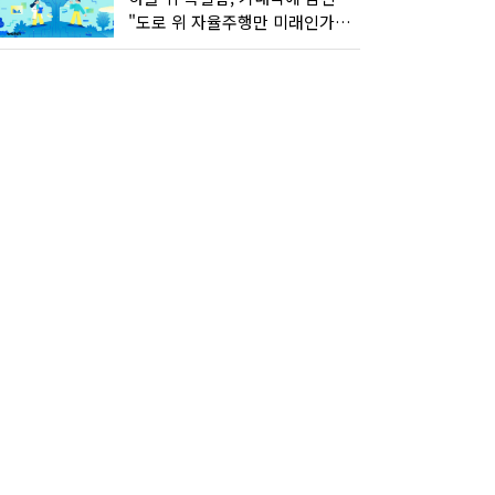
"도로 위 자율주행만 미래인가요"…진흙탕서 길 내는 HD현대 AI 기술