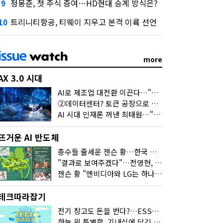
정몽준, 첫 주식 증여…HD현대 승계 방식은?
9
트리니티항공, 티웨이 지우고 본격 이륙 선언
10
more
AX 3.0 시대
AI로 제조업 대전환 이끈다…"2030년까지 민관합동 20조 투자"
②데이터센터? 토큰 공장으로 변신
AI 시대 인재론 꺼낸 최태원…"협업이 경쟁력"
뜨거운 AI 반도체
총수들 줄세운 젠슨 황…한국 산업계 새판 짰다
"결과로 보여주겠다"…전영현, 젠슨 황과 HBM5 논의
젠슨 황 "엔비디아와 LG는 하나의 거대한 팀"
테크따라잡기
전기 창고도 돈을 번다?…ESS의 '두뇌' EMO가 뭐길래
하늘 위 특별함, 기내식에 담긴 기술의 세계