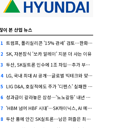
많이 본 산업 뉴스
트럼프, 폴리실리콘 '15% 관세' 검토…한화큐셀·OCI 영향은?
1
SK, 자본잠식 '쏘카 말레이' 지분 더 사는 이유
2
두산, SK실트론 인수에 1조 차입…추가 부담은?
3
LG, 국내 최대 AI 공개…글로벌 빅테크와 맞붙는다
4
LIG D&A, 호실적에도 주가 '디펜스' 실패한 이유
5
성과급이 갈라놓은 삼성…'노노갈등' 내년 교섭 판 흔들까
6
'HBM 넘어 HBF 시대'…SK하이닉스, AI 메모리 표준 선점 나섰다
7
두산 품에 안긴 SK실트론…남은 퍼즐은 최태원 지분 29.4%
8