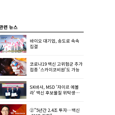
관련 뉴스
바이오 대기업, 송도로 속속
집결
코로나19 백신 고위험군 추가
접종 '스카이코비원'도 가능
SK바사, MSD '자이르 에볼
라' 백신 후보물질 위탁생산
계약
②"5년간 2.4조 투자…백신