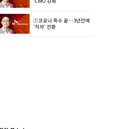
·CMO 강화"
①코로나 특수 끝…3년만에
'적자' 전환