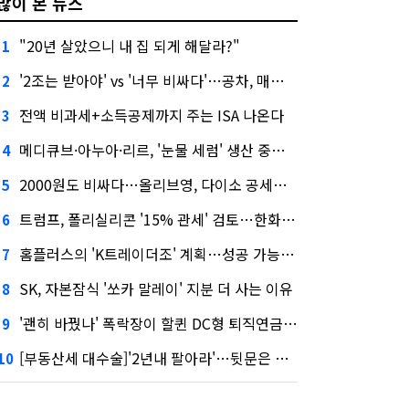
많이 본 뉴스
"20년 살았으니 내 집 되게 해달라?"
1
'2조는 받아야' vs '너무 비싸다'…공차, 매각 성공할까
2
전액 비과세+소득공제까지 주는 ISA 나온다
3
메디큐브·아누아·리르, '눈물 세럼' 생산 중단한다
4
2000원도 비싸다…올리브영, 다이소 공세에 '가성비'로 맞불
5
트럼프, 폴리실리콘 '15% 관세' 검토…한화큐셀·OCI 영향은?
6
홈플러스의 'K트레이더조' 계획…성공 가능성은 '글쎄'
7
SK, 자본잠식 '쏘카 말레이' 지분 더 사는 이유
8
'괜히 바꿨나' 폭락장이 할퀸 DC형 퇴직연금…전문가 조언은
9
[부동산세 대수술]'2년내 팔아라'…뒷문은 열었다
10