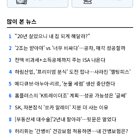
많이 본 뉴스
"20년 살았으니 내 집 되게 해달라?"
1
'2조는 받아야' vs '너무 비싸다'…공차, 매각 성공할까
2
전액 비과세+소득공제까지 주는 ISA 나온다
3
하림산업, '프리미엄 분식' 도전 접나…사라진 '멜팅피스'
4
메디큐브·아누아·리르, '눈물 세럼' 생산 중단한다
5
홈플러스의 'K트레이더조' 계획…성공 가능성은 '글쎄'
6
SK, 자본잠식 '쏘카 말레이' 지분 더 사는 이유
7
[부동산세 대수술]'2년내 팔아라'…뒷문은 열었다
8
허리휘는 '간병비' 건강보험 적용하면…내 간병보험은?
9