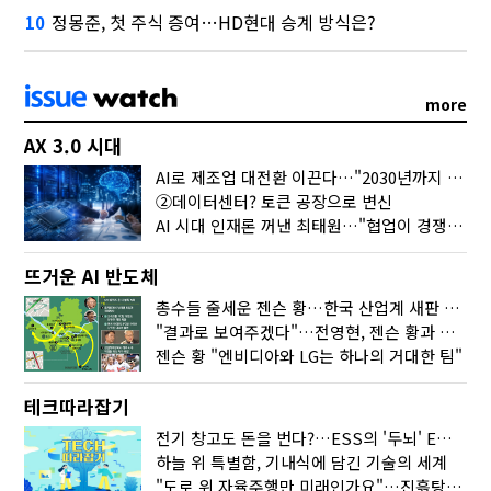
정몽준, 첫 주식 증여…HD현대 승계 방식은?
10
more
AX 3.0 시대
AI로 제조업 대전환 이끈다…"2030년까지 민관합동 20조 투자"
②데이터센터? 토큰 공장으로 변신
AI 시대 인재론 꺼낸 최태원…"협업이 경쟁력"
뜨거운 AI 반도체
총수들 줄세운 젠슨 황…한국 산업계 새판 짰다
"결과로 보여주겠다"…전영현, 젠슨 황과 HBM5 논의
젠슨 황 "엔비디아와 LG는 하나의 거대한 팀"
테크따라잡기
전기 창고도 돈을 번다?…ESS의 '두뇌' EMO가 뭐길래
하늘 위 특별함, 기내식에 담긴 기술의 세계
"도로 위 자율주행만 미래인가요"…진흙탕서 길 내는 HD현대 AI 기술