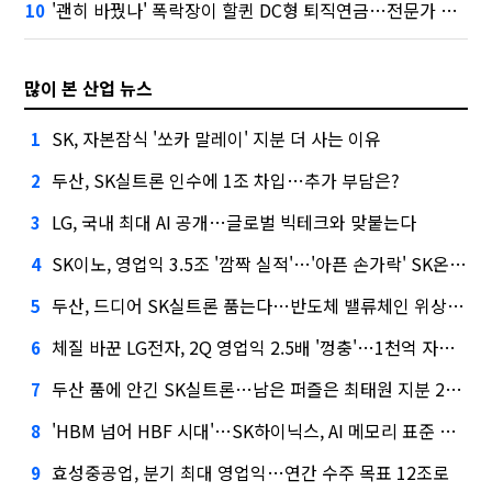
'괜히 바꿨나' 폭락장이 할퀸 DC형 퇴직연금…전문가 조언은
10
많이 본 산업 뉴스
SK, 자본잠식 '쏘카 말레이' 지분 더 사는 이유
1
두산, SK실트론 인수에 1조 차입…추가 부담은?
2
LG, 국내 최대 AI 공개…글로벌 빅테크와 맞붙는다
3
SK이노, 영업익 3.5조 '깜짝 실적'…'아픈 손가락' SK온의 반전
4
두산, 드디어 SK실트론 품는다…반도체 밸류체인 위상 강화
5
체질 바꾼 LG전자, 2Q 영업익 2.5배 '껑충'…1천억 자사주 태운다
6
두산 품에 안긴 SK실트론…남은 퍼즐은 최태원 지분 29.4%
7
'HBM 넘어 HBF 시대'…SK하이닉스, AI 메모리 표준 선점 나섰다
8
효성중공업, 분기 최대 영업익…연간 수주 목표 12조로
9