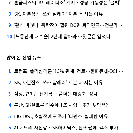
홈플러스의 'K트레이더조' 계획…성공 가능성은 '글쎄'
7
SK, 자본잠식 '쏘카 말레이' 지분 더 사는 이유
8
'괜히 바꿨나' 폭락장이 할퀸 DC형 퇴직연금…전문가 조언은
9
[부동산세 대수술]'2년내 팔아라'…뒷문은 열었다
10
많이 본 산업 뉴스
트럼프, 폴리실리콘 '15% 관세' 검토…한화큐셀·OCI 영향은?
1
SK, 자본잠식 '쏘카 말레이' 지분 더 사는 이유
2
삼성, 7년 만 신기록…'폴더블 대중화' 성큼
3
두산, SK실트론 인수에 1조 차입…추가 부담은?
4
LIG D&A, 호실적에도 주가 '디펜스' 실패한 이유
5
AI 메모리 자신감…SK하이닉스, 신규 팹에 54조 투자
6