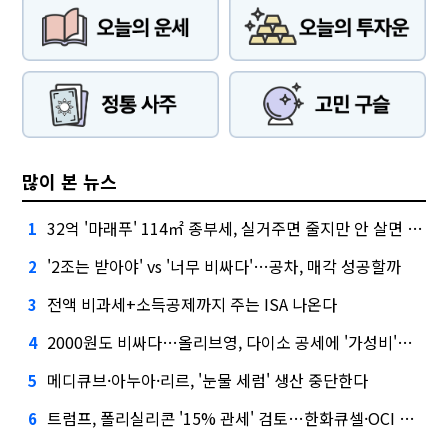
많이 본 뉴스
32억 '마래푸' 114㎡ 종부세, 실거주면 줄지만 안 살면 2.5배
1
'2조는 받아야' vs '너무 비싸다'…공차, 매각 성공할까
2
전액 비과세+소득공제까지 주는 ISA 나온다
3
2000원도 비싸다…올리브영, 다이소 공세에 '가성비'로 맞불
4
메디큐브·아누아·리르, '눈물 세럼' 생산 중단한다
5
트럼프, 폴리실리콘 '15% 관세' 검토…한화큐셀·OCI 영향은?
6