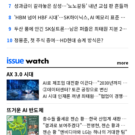
성과급이 갈라놓은 삼성…'노노갈등' 내년 교섭 판 흔들까
7
'HBM 넘어 HBF 시대'…SK하이닉스, AI 메모리 표준 선점 나섰다
8
두산 품에 안긴 SK실트론…남은 퍼즐은 최태원 지분 29.4%
9
정몽준, 첫 주식 증여…HD현대 승계 방식은?
10
more
AX 3.0 시대
AI로 제조업 대전환 이끈다…"2030년까지 민관합동 20조 투자"
②데이터센터? 토큰 공장으로 변신
AI 시대 인재론 꺼낸 최태원…"협업이 경쟁력"
뜨거운 AI 반도체
총수들 줄세운 젠슨 황…한국 산업계 새판 짰다
"결과로 보여주겠다"…전영현, 젠슨 황과 HBM5 논의
젠슨 황 "엔비디아와 LG는 하나의 거대한 팀"