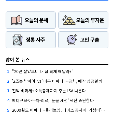
많이 본 뉴스
"20년 살았으니 내 집 되게 해달라?"
1
'2조는 받아야' vs '너무 비싸다'…공차, 매각 성공할까
2
전액 비과세+소득공제까지 주는 ISA 나온다
3
메디큐브·아누아·리르, '눈물 세럼' 생산 중단한다
4
2000원도 비싸다…올리브영, 다이소 공세에 '가성비'로 맞불
5