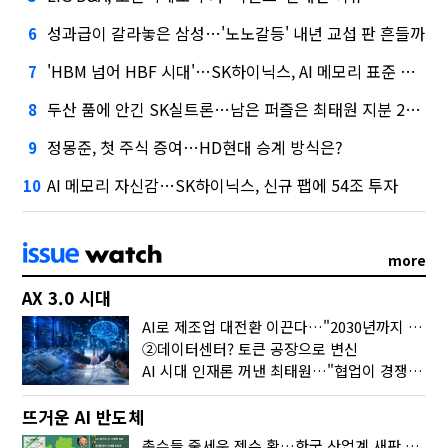
성과급이 갈라놓은 삼성…'노노갈등' 내년 교섭 판 흔들까
6
'HBM 넘어 HBF 시대'…SK하이닉스, AI 메모리 표준 선점 나섰다
7
두산 품에 안긴 SK실트론…남은 퍼즐은 최태원 지분 29.4%
8
정몽준, 첫 주식 증여…HD현대 승계 방식은?
9
AI 메모리 자신감…SK하이닉스, 신규 팹에 54조 투자
10
more
AX 3.0 시대
AI로 제조업 대전환 이끈다…"2030년까지 민관합동 20조 투자"
②데이터센터? 토큰 공장으로 변신
AI 시대 인재론 꺼낸 최태원…"협업이 경쟁력"
뜨거운 AI 반도체
총수들 줄세운 젠슨 황…한국 산업계 새판 짰다