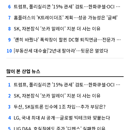
트럼프, 폴리실리콘 '15% 관세' 검토…한화큐셀·OCI 영향은?
6
홈플러스의 'K트레이더조' 계획…성공 가능성은 '글쎄'
7
SK, 자본잠식 '쏘카 말레이' 지분 더 사는 이유
8
'괜히 바꿨나' 폭락장이 할퀸 DC형 퇴직연금…전문가 조언은
9
[부동산세 대수술]'2년내 팔아라'…뒷문은 열었다
10
많이 본 산업 뉴스
트럼프, 폴리실리콘 '15% 관세' 검토…한화큐셀·OCI 영향은?
1
SK, 자본잠식 '쏘카 말레이' 지분 더 사는 이유
2
두산, SK실트론 인수에 1조 차입…추가 부담은?
3
LG, 국내 최대 AI 공개…글로벌 빅테크와 맞붙는다
4
LIG D&A, 호실적에도 주가 '디펜스' 실패한 이유
5