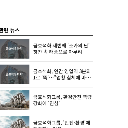
관련 뉴스
금호석화 세번째 '조카의 난'
찻잔 속 태풍으로 마무리
금호석화, 연간 영업익 3분의
1로 '뚝'…"업황 침체에 마진
타격"
금호석화그룹, 환경안전 역량
강화에 '진심'
금호석화그룹, '안전·환경'에