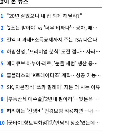
많이 본 뉴스
"20년 살았으니 내 집 되게 해달라?"
1
'2조는 받아야' vs '너무 비싸다'…공차, 매각 성공할까
2
전액 비과세+소득공제까지 주는 ISA 나온다
3
하림산업, '프리미엄 분식' 도전 접나…사라진 '멜팅피스'
4
메디큐브·아누아·리르, '눈물 세럼' 생산 중단한다
5
홈플러스의 'K트레이더조' 계획…성공 가능성은 '글쎄'
6
SK, 자본잠식 '쏘카 말레이' 지분 더 사는 이유
7
[부동산세 대수술]'2년내 팔아라'…뒷문은 열었다
8
허리휘는 '간병비' 건강보험 적용하면…내 간병보험은?
9
[굿바이!향토백화점]②'만남의 장소'였는데…멈춰선 대백의 시계
10