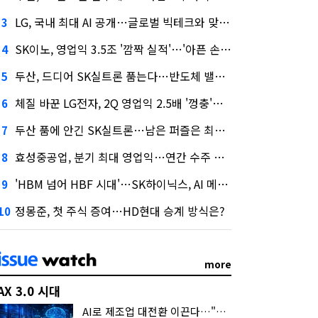
LG, 국내 최대 AI 공개…글로벌 빅테크와 맞붙는다
3
SK이노, 영업익 3.5조 '깜짝 실적'…'아픈 손가락' SK온의 반전
4
두산, 드디어 SK실트론 품는다…반도체 밸류체인 위상 강화
5
체질 바꾼 LG전자, 2Q 영업익 2.5배 '껑충'…1천억 자사주 태운다
6
두산 품에 안긴 SK실트론…남은 퍼즐은 최태원 지분 29.4%
7
효성중공업, 분기 최대 영업익…연간 수주 목표 12조로
8
'HBM 넘어 HBF 시대'…SK하이닉스, AI 메모리 표준 선점 나섰다
9
정몽준, 첫 주식 증여…HD현대 승계 방식은?
10
more
AX 3.0 시대
AI로 제조업 대전환 이끈다…"2030년까지 민관합동 20조 투자"