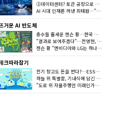
②데이터센터? 토큰 공장으로 변신
AI 시대 인재론 꺼낸 최태원…"협업이 경쟁력"
뜨거운 AI 반도체
총수들 줄세운 젠슨 황…한국 산업계 새판 짰다
"결과로 보여주겠다"…전영현, 젠슨 황과 HBM5 논의
젠슨 황 "엔비디아와 LG는 하나의 거대한 팀"
테크따라잡기
전기 창고도 돈을 번다?…ESS의 '두뇌' EMO가 뭐길래
하늘 위 특별함, 기내식에 담긴 기술의 세계
"도로 위 자율주행만 미래인가요"…진흙탕서 길 내는 HD현대 AI 기술