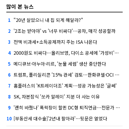
많이 본 뉴스
"20년 살았으니 내 집 되게 해달라?"
1
'2조는 받아야' vs '너무 비싸다'…공차, 매각 성공할까
2
전액 비과세+소득공제까지 주는 ISA 나온다
3
2000원도 비싸다…올리브영, 다이소 공세에 '가성비'로 맞불
4
메디큐브·아누아·리르, '눈물 세럼' 생산 중단한다
5
트럼프, 폴리실리콘 '15% 관세' 검토…한화큐셀·OCI 영향은?
6
홈플러스의 'K트레이더조' 계획…성공 가능성은 '글쎄'
7
SK, 자본잠식 '쏘카 말레이' 지분 더 사는 이유
8
'괜히 바꿨나' 폭락장이 할퀸 DC형 퇴직연금…전문가 조언은
9
[부동산세 대수술]'2년내 팔아라'…뒷문은 열었다
10