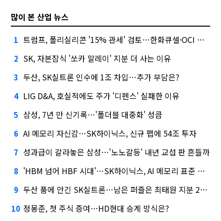
많이 본 산업 뉴스
트럼프, 폴리실리콘 '15% 관세' 검토…한화큐셀·OCI 영향은?
1
SK, 자본잠식 '쏘카 말레이' 지분 더 사는 이유
2
두산, SK실트론 인수에 1조 차입…추가 부담은?
3
LIG D&A, 호실적에도 주가 '디펜스' 실패한 이유
4
삼성, 7년 만 신기록…'폴더블 대중화' 성큼
5
AI 메모리 자신감…SK하이닉스, 신규 팹에 54조 투자
6
성과급이 갈라놓은 삼성…'노노갈등' 내년 교섭 판 흔들까
7
'HBM 넘어 HBF 시대'…SK하이닉스, AI 메모리 표준 선점 나섰다
8
두산 품에 안긴 SK실트론…남은 퍼즐은 최태원 지분 29.4%
9
정몽준, 첫 주식 증여…HD현대 승계 방식은?
10