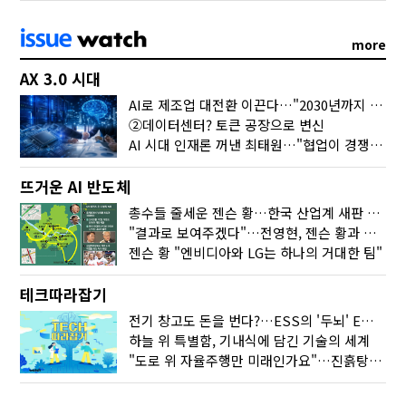
more
AX 3.0 시대
AI로 제조업 대전환 이끈다…"2030년까지 민관합동 20조 투자"
②데이터센터? 토큰 공장으로 변신
AI 시대 인재론 꺼낸 최태원…"협업이 경쟁력"
뜨거운 AI 반도체
총수들 줄세운 젠슨 황…한국 산업계 새판 짰다
"결과로 보여주겠다"…전영현, 젠슨 황과 HBM5 논의
젠슨 황 "엔비디아와 LG는 하나의 거대한 팀"
테크따라잡기
전기 창고도 돈을 번다?…ESS의 '두뇌' EMO가 뭐길래
하늘 위 특별함, 기내식에 담긴 기술의 세계
"도로 위 자율주행만 미래인가요"…진흙탕서 길 내는 HD현대 AI 기술