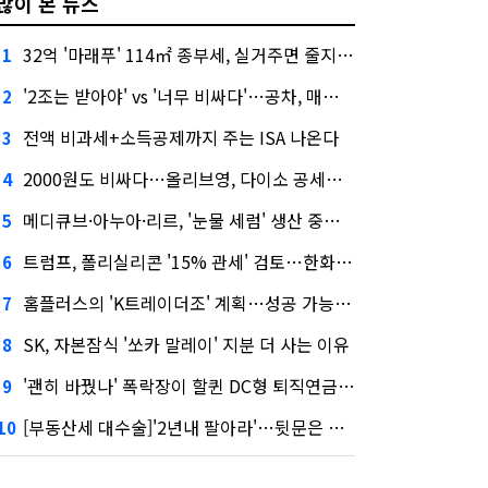
많이 본 뉴스
32억 '마래푸' 114㎡ 종부세, 실거주면 줄지만 안 살면 2.5배
1
'2조는 받아야' vs '너무 비싸다'…공차, 매각 성공할까
2
전액 비과세+소득공제까지 주는 ISA 나온다
3
2000원도 비싸다…올리브영, 다이소 공세에 '가성비'로 맞불
4
메디큐브·아누아·리르, '눈물 세럼' 생산 중단한다
5
트럼프, 폴리실리콘 '15% 관세' 검토…한화큐셀·OCI 영향은?
6
홈플러스의 'K트레이더조' 계획…성공 가능성은 '글쎄'
7
SK, 자본잠식 '쏘카 말레이' 지분 더 사는 이유
8
'괜히 바꿨나' 폭락장이 할퀸 DC형 퇴직연금…전문가 조언은
9
[부동산세 대수술]'2년내 팔아라'…뒷문은 열었다
10