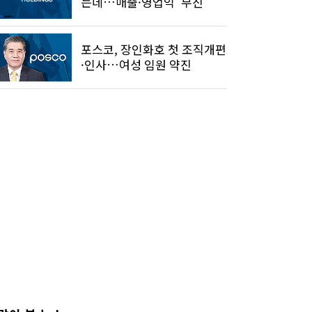
는데…매출·영업익 '부진'
포스코, 장인화호 첫 조직개편
·인사…여성 임원 약진