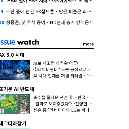
'HBM 넘어 HBF 시대'…SK하이닉스, AI 메모리 표준 선점 나섰다
8
두산 품에 안긴 SK실트론…남은 퍼즐은 최태원 지분 29.4%
9
정몽준, 첫 주식 증여…HD현대 승계 방식은?
10
more
AX 3.0 시대
AI로 제조업 대전환 이끈다…"2030년까지 민관합동 20조 투자"
②데이터센터? 토큰 공장으로 변신
AI 시대 인재론 꺼낸 최태원…"협업이 경쟁력"
뜨거운 AI 반도체
총수들 줄세운 젠슨 황…한국 산업계 새판 짰다
"결과로 보여주겠다"…전영현, 젠슨 황과 HBM5 논의
젠슨 황 "엔비디아와 LG는 하나의 거대한 팀"
테크따라잡기