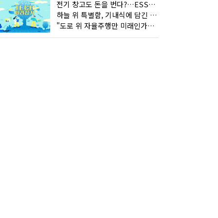
전기 창고도 돈을 번다?…ESS의 '두뇌' EMO가 뭐길래
하늘 위 특별함, 기내식에 담긴 기술의 세계
"도로 위 자율주행만 미래인가요"…진흙탕서 길 내는 HD현대 AI 기술