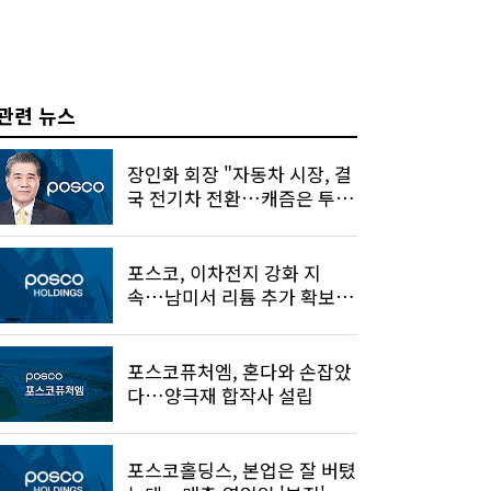
관련 뉴스
장인화 회장 "자동차 시장, 결
국 전기차 전환…캐즘은 투자
기회"
포스코, 이차전지 강화 지
속…남미서 리튬 추가 확보 모
색
포스코퓨처엠, 혼다와 손잡았
다…양극재 합작사 설립
포스코홀딩스, 본업은 잘 버텼