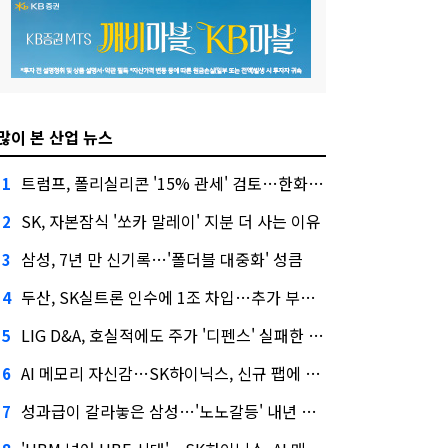
많이 본 산업 뉴스
트럼프, 폴리실리콘 '15% 관세' 검토…한화큐셀·OCI 영향은?
1
SK, 자본잠식 '쏘카 말레이' 지분 더 사는 이유
2
삼성, 7년 만 신기록…'폴더블 대중화' 성큼
3
두산, SK실트론 인수에 1조 차입…추가 부담은?
4
LIG D&A, 호실적에도 주가 '디펜스' 실패한 이유
5
AI 메모리 자신감…SK하이닉스, 신규 팹에 54조 투자
6
성과급이 갈라놓은 삼성…'노노갈등' 내년 교섭 판 흔들까
7