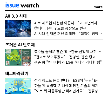
more
AX 3.0 시대
AI로 제조업 대전환 이끈다…"2030년까지 민관합동 20조 투자"
②데이터센터? 토큰 공장으로 변신
AI 시대 인재론 꺼낸 최태원…"협업이 경쟁력"
뜨거운 AI 반도체
총수들 줄세운 젠슨 황…한국 산업계 새판 짰다
"결과로 보여주겠다"…전영현, 젠슨 황과 HBM5 논의
젠슨 황 "엔비디아와 LG는 하나의 거대한 팀"
테크따라잡기
전기 창고도 돈을 번다?…ESS의 '두뇌' EMO가 뭐길래
하늘 위 특별함, 기내식에 담긴 기술의 세계
"도로 위 자율주행만 미래인가요"…진흙탕서 길 내는 HD현대 AI 기술