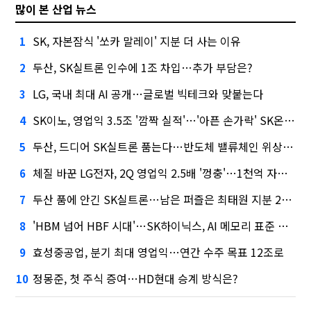
많이 본 산업 뉴스
SK, 자본잠식 '쏘카 말레이' 지분 더 사는 이유
1
두산, SK실트론 인수에 1조 차입…추가 부담은?
2
LG, 국내 최대 AI 공개…글로벌 빅테크와 맞붙는다
3
SK이노, 영업익 3.5조 '깜짝 실적'…'아픈 손가락' SK온의 반전
4
두산, 드디어 SK실트론 품는다…반도체 밸류체인 위상 강화
5
체질 바꾼 LG전자, 2Q 영업익 2.5배 '껑충'…1천억 자사주 태운다
6
두산 품에 안긴 SK실트론…남은 퍼즐은 최태원 지분 29.4%
7
'HBM 넘어 HBF 시대'…SK하이닉스, AI 메모리 표준 선점 나섰다
8
효성중공업, 분기 최대 영업익…연간 수주 목표 12조로
9
정몽준, 첫 주식 증여…HD현대 승계 방식은?
10