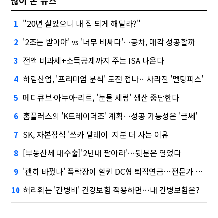
많이 본 뉴스
"20년 살았으니 내 집 되게 해달라?"
1
'2조는 받아야' vs '너무 비싸다'…공차, 매각 성공할까
2
전액 비과세+소득공제까지 주는 ISA 나온다
3
하림산업, '프리미엄 분식' 도전 접나…사라진 '멜팅피스'
4
메디큐브·아누아·리르, '눈물 세럼' 생산 중단한다
5
홈플러스의 'K트레이더조' 계획…성공 가능성은 '글쎄'
6
SK, 자본잠식 '쏘카 말레이' 지분 더 사는 이유
7
[부동산세 대수술]'2년내 팔아라'…뒷문은 열었다
8
'괜히 바꿨나' 폭락장이 할퀸 DC형 퇴직연금…전문가 조언은
9
허리휘는 '간병비' 건강보험 적용하면…내 간병보험은?
10