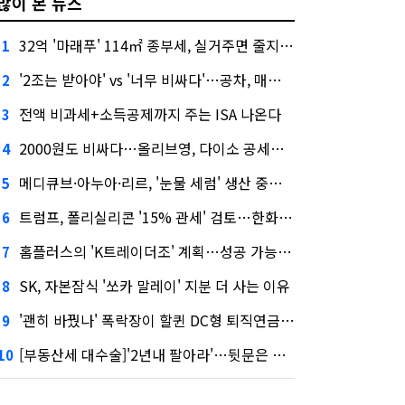
많이 본 뉴스
32억 '마래푸' 114㎡ 종부세, 실거주면 줄지만 안 살면 2.5배
1
'2조는 받아야' vs '너무 비싸다'…공차, 매각 성공할까
2
전액 비과세+소득공제까지 주는 ISA 나온다
3
2000원도 비싸다…올리브영, 다이소 공세에 '가성비'로 맞불
4
메디큐브·아누아·리르, '눈물 세럼' 생산 중단한다
5
트럼프, 폴리실리콘 '15% 관세' 검토…한화큐셀·OCI 영향은?
6
홈플러스의 'K트레이더조' 계획…성공 가능성은 '글쎄'
7
SK, 자본잠식 '쏘카 말레이' 지분 더 사는 이유
8
'괜히 바꿨나' 폭락장이 할퀸 DC형 퇴직연금…전문가 조언은
9
[부동산세 대수술]'2년내 팔아라'…뒷문은 열었다
10