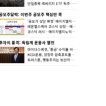
단일종목 레버리지 ETF 독주…'증시 블랙홀'
공모주달력: 이번주 공모주 핵심만 콕
'공모가 상단 확정' 에이치엘지노믹스 청약
레몬헬스케어 코스닥 상장…에이치엘지노믹스 수요예측
코스닥 러시…에이치엘지노믹스 수요예측·레메디 청약
투자의 품격: 독립계 운용사 열전
마이다스에셋, '황금' 수익률 비결은 '꾸준함'
KCGI운용, 성장주 압축포트폴리오로 새 길을 그리다
트러스톤, 행동주의는 빙산의 일각...진정한 힘은 '주식형 강자'