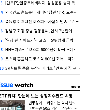
[단독]'단일종목레버리지' 삼성운용 승자 독식...운용수익 미래에셋의 6배
3
외국인도 흔드는데 개미만 잡던 당국, 묘수는 과다호가부담금?
4
폭등후 미끄러진 코스피…사실상 단종 수순 밟는 '단종레'
5
김남구 회장 장남 김동윤씨, 입사 7년만에 한투증권 임원 승진
6
'일상 된 사이드카'…코스피 5% 넘게 급락
7
NH투자증권 "코스피 6000선이 바닥…미 금리 안정 후 추가 회복"
8
코스피 흔들려도 코스닥 800선 회복…저가매수세 유입
9
SK실트론 품은 두산…메리츠 "인수 가격·구조 모두 기대 이상"
10
more
ETF워치: 한눈에 보는 상장지수펀드 시장
변동성에도 키워드는 역시 반도체…신상품은 우주·방산
이번주만 50조 거래...'삼전·닉스 레버리지' 수익률은 -30%