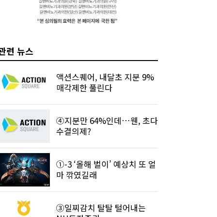
관련 뉴스
액션스퀘어, 내달초 지분 9%
매각제한 풀린다
④지분만 64%인데…웬, 초다
수결의제?
①-3 ‘올해 벌이’ 예상치 또 얼
마 깎였길래
③일찌감치 탈탈 털어내는