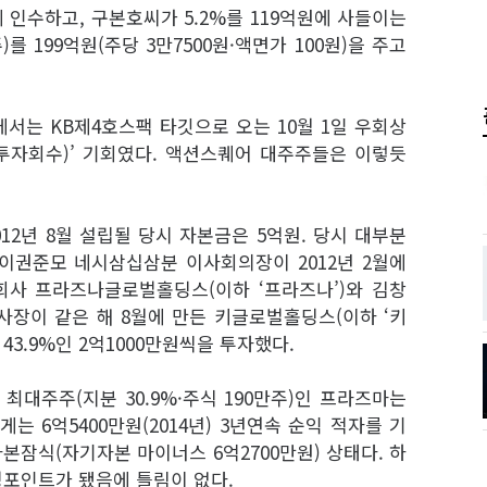
 인수하고, 구본호씨가 5.2%를 119억원에 사들이는
를 199억원(주당 3만7500원·액면가 100원)을 주고
서는 KB제4호스팩 타깃으로 오는 10월 1일 우회상
·투자회수)’ 기회였다. 액션스퀘어 대주주들은 이렇듯
12년 8월 설립될 당시 자본금은 5억원. 당시 대부분
곳이권준모 네시삼십삼분 이사회의장이 2012년 2월에
회사 프라즈나글로벌홀딩스(이하 ‘프라즈나’)와 김창
사장이 같은 해 8월에 만든 키글로벌홀딩스(이하 ‘키
 43.9%인 2억1000만원씩을 투자했다.
최대주주(지분 30.9%·주식 190만주)인 프라즈마는
 6억5400만원(2014년) 3년연속 순익 적자를 기
본잠식(자기자본 마이너스 6억2700만원) 상태다. 하
포인트가 됐음에 틀림이 없다.