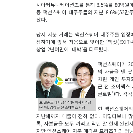
시아커뮤니케이션즈를 통해 3.5%를 80억원에
등 액션스퀘어 대주주들의 지분 8.6%(53만주)
샀다.
당시 지분 거래는 액션스퀘어 대주주들 입장에
장하기에 앞서 처음으로 맞이한 ‘엑싯(EXIT
창업 2년여만에 ‘대박’을 터트렸다.
액션스퀘어가 20
의 자금을 댄 
차린 개인 투자
근 전 조이맥스 
글로벌’)다. 각각
▲ 권준모 네시삼십삼분 이사회의장
(왼쪽). 김창근 전 조이맥스 사장
현 액션스퀘어의 
지난해까지 매출이 전혀 없다. 이렇다보니 많게는
록, 자본금을 모두 까먹고 작년 말 현재 완전자
지만 액션스퀘어 지분 매각은 프라즈마의 터닝