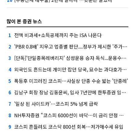
많이 본 증권 뉴스
전액 비과세+소득공제까지 주는 ISA 나온다
1
'PBR 0.8배' 지우고 업종별 판단....정부가 제시한 '주가 누르기' 방지법
2
[단독]'단일종목레버리지' 삼성운용 승자 독식...운용수익 미래에셋의 6배
3
외국인도 흔드는데 개미만 잡던 당국, 묘수는 과다호가부담금?
4
폭등후 미끄러진 코스피…사실상 단종 수순 밟는 '단종레'
5
김남구 회장 장남 김동윤씨, 입사 7년만에 한투증권 임원 승진
6
'일상 된 사이드카'…코스피 5% 넘게 급락
7
NH투자증권 "코스피 6000선이 바닥…미 금리 안정 후 추가 회복"
8
코스피 흔들려도 코스닥 800선 회복…저가매수세 유입
9