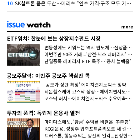
SK실트론 품은 두산…메리츠 "인수 가격·구조 모두 기대 이상"
10
more
ETF워치: 한눈에 보는 상장지수펀드 시장
변동성에도 키워드는 역시 반도체…신상품은 우주·방산
이번주만 50조 거래...'삼전·닉스 레버리지' 수익률은 -30%
단일종목 레버리지 ETF 독주…'증시 블랙홀'
공모주달력: 이번주 공모주 핵심만 콕
'공모가 상단 확정' 에이치엘지노믹스 청약
레몬헬스케어 코스닥 상장…에이치엘지노믹스 수요예측
코스닥 러시…에이치엘지노믹스 수요예측·레메디 청약
투자의 품격: 독립계 운용사 열전
마이다스에셋, '황금' 수익률 비결은 '꾸준함'
KCGI운용, 성장주 압축포트폴리오로 새 길을 그리다
트러스톤, 행동주의는 빙산의 일각...진정한 힘은 '주식형 강자'