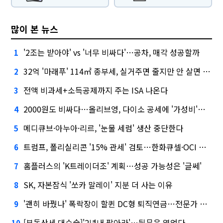
많이 본 뉴스
'2조는 받아야' vs '너무 비싸다'…공차, 매각 성공할까
1
32억 '마래푸' 114㎡ 종부세, 실거주면 줄지만 안 살면 2.5배
2
전액 비과세+소득공제까지 주는 ISA 나온다
3
2000원도 비싸다…올리브영, 다이소 공세에 '가성비'로 맞불
4
메디큐브·아누아·리르, '눈물 세럼' 생산 중단한다
5
트럼프, 폴리실리콘 '15% 관세' 검토…한화큐셀·OCI 영향은?
6
홈플러스의 'K트레이더조' 계획…성공 가능성은 '글쎄'
7
SK, 자본잠식 '쏘카 말레이' 지분 더 사는 이유
8
'괜히 바꿨나' 폭락장이 할퀸 DC형 퇴직연금…전문가 조언은
9
[부동산세 대수술]'2년내 팔아라'…뒷문은 열었다
10