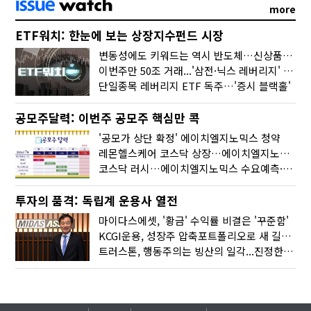
more
ETF워치: 한눈에 보는 상장지수펀드 시장
변동성에도 키워드는 역시 반도체…신상품은 우주·방산
이번주만 50조 거래...'삼전·닉스 레버리지' 수익률은 -30%
단일종목 레버리지 ETF 독주…'증시 블랙홀'
공모주달력: 이번주 공모주 핵심만 콕
'공모가 상단 확정' 에이치엘지노믹스 청약
레몬헬스케어 코스닥 상장…에이치엘지노믹스 수요예측
코스닥 러시…에이치엘지노믹스 수요예측·레메디 청약
투자의 품격: 독립계 운용사 열전
마이다스에셋, '황금' 수익률 비결은 '꾸준함'
KCGI운용, 성장주 압축포트폴리오로 새 길을 그리다
트러스톤, 행동주의는 빙산의 일각...진정한 힘은 '주식형 강자'