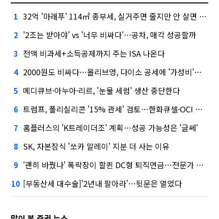
32억 '마래푸' 114㎡ 종부세, 실거주면 줄지만 안 살면 2.5배
1
'2조는 받아야' vs '너무 비싸다'…공차, 매각 성공할까
2
전액 비과세+소득공제까지 주는 ISA 나온다
3
2000원도 비싸다…올리브영, 다이소 공세에 '가성비'로 맞불
4
메디큐브·아누아·리르, '눈물 세럼' 생산 중단한다
5
트럼프, 폴리실리콘 '15% 관세' 검토…한화큐셀·OCI 영향은?
6
홈플러스의 'K트레이더조' 계획…성공 가능성은 '글쎄'
7
SK, 자본잠식 '쏘카 말레이' 지분 더 사는 이유
8
'괜히 바꿨나' 폭락장이 할퀸 DC형 퇴직연금…전문가 조언은
9
[부동산세 대수술]'2년내 팔아라'…뒷문은 열었다
10
많이 본 증권 뉴스