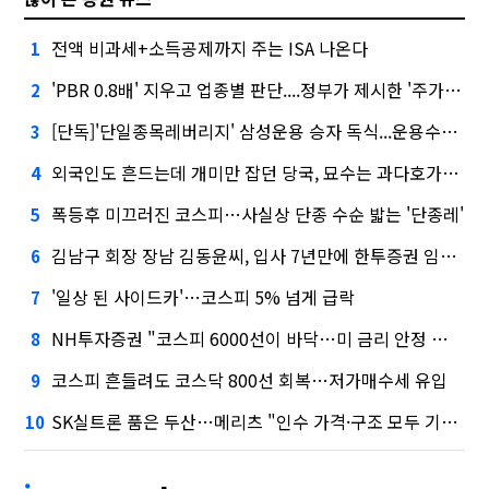
전액 비과세+소득공제까지 주는 ISA 나온다
1
'PBR 0.8배' 지우고 업종별 판단....정부가 제시한 '주가 누르기' 방지법
2
[단독]'단일종목레버리지' 삼성운용 승자 독식...운용수익 미래에셋의 6배
3
외국인도 흔드는데 개미만 잡던 당국, 묘수는 과다호가부담금?
4
폭등후 미끄러진 코스피…사실상 단종 수순 밟는 '단종레'
5
김남구 회장 장남 김동윤씨, 입사 7년만에 한투증권 임원 승진
6
'일상 된 사이드카'…코스피 5% 넘게 급락
7
NH투자증권 "코스피 6000선이 바닥…미 금리 안정 후 추가 회복"
8
코스피 흔들려도 코스닥 800선 회복…저가매수세 유입
9
SK실트론 품은 두산…메리츠 "인수 가격·구조 모두 기대 이상"
10