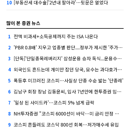
[부동산세 대수술]'2년내 팔아라'…뒷문은 열었다
10
많이 본 증권 뉴스
전액 비과세+소득공제까지 주는 ISA 나온다
1
'PBR 0.8배' 지우고 업종별 판단....정부가 제시한 '주가 누르기' 방지법
2
[단독]'단일종목레버리지' 삼성운용 승자 독식...운용수익 미래에셋의 6배
3
외국인도 흔드는데 개미만 잡던 당국, 묘수는 과다호가부담금?
4
폭등후 미끄러진 코스피…사실상 단종 수순 밟는 '단종레'
5
김남구 회장 장남 김동윤씨, 입사 7년만에 한투증권 임원 승진
6
'일상 된 사이드카'…코스피 5% 넘게 급락
7
NH투자증권 "코스피 6000선이 바닥…미 금리 안정 후 추가 회복"
8
코스피 흔들려도 코스닥 800선 회복…저가매수세 유입
9