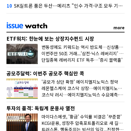
SK실트론 품은 두산…메리츠 "인수 가격·구조 모두 기대 이상"
10
more
ETF워치: 한눈에 보는 상장지수펀드 시장
변동성에도 키워드는 역시 반도체…신상품은 우주·방산
이번주만 50조 거래...'삼전·닉스 레버리지' 수익률은 -30%
단일종목 레버리지 ETF 독주…'증시 블랙홀'
공모주달력: 이번주 공모주 핵심만 콕
'공모가 상단 확정' 에이치엘지노믹스 청약
레몬헬스케어 코스닥 상장…에이치엘지노믹스 수요예측
코스닥 러시…에이치엘지노믹스 수요예측·레메디 청약
투자의 품격: 독립계 운용사 열전
마이다스에셋, '황금' 수익률 비결은 '꾸준함'
KCGI운용, 성장주 압축포트폴리오로 새 길을 그리다
트러스톤, 행동주의는 빙산의 일각...진정한 힘은 '주식형 강자'