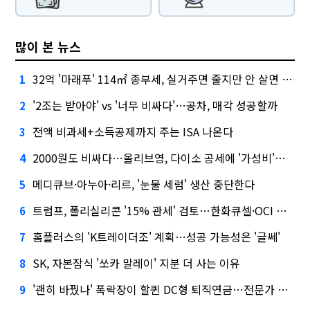
많이 본 뉴스
32억 '마래푸' 114㎡ 종부세, 실거주면 줄지만 안 살면 2.5배
1
'2조는 받아야' vs '너무 비싸다'…공차, 매각 성공할까
2
전액 비과세+소득공제까지 주는 ISA 나온다
3
2000원도 비싸다…올리브영, 다이소 공세에 '가성비'로 맞불
4
메디큐브·아누아·리르, '눈물 세럼' 생산 중단한다
5
트럼프, 폴리실리콘 '15% 관세' 검토…한화큐셀·OCI 영향은?
6
홈플러스의 'K트레이더조' 계획…성공 가능성은 '글쎄'
7
SK, 자본잠식 '쏘카 말레이' 지분 더 사는 이유
8
'괜히 바꿨나' 폭락장이 할퀸 DC형 퇴직연금…전문가 조언은
9