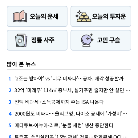
많이 본 뉴스
'2조는 받아야' vs '너무 비싸다'…공차, 매각 성공할까
1
32억 '마래푸' 114㎡ 종부세, 실거주면 줄지만 안 살면 2.5배
2
전액 비과세+소득공제까지 주는 ISA 나온다
3
2000원도 비싸다…올리브영, 다이소 공세에 '가성비'로 맞불
4
메디큐브·아누아·리르, '눈물 세럼' 생산 중단한다
5
트럼프, 폴리실리콘 '15% 관세' 검토…한화큐셀·OCI 영향은?
6