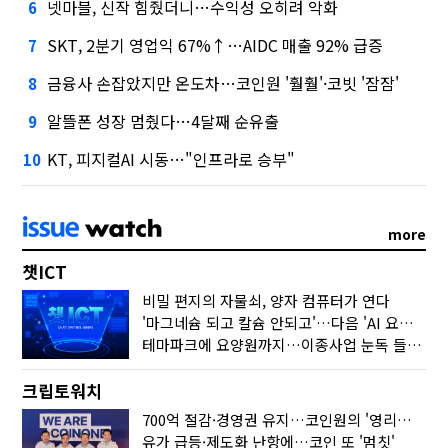
넷마블, 신작 힘줬더니…수익성 오히려 악화
6
SKT, 2분기 영업익 67%↑…AIDC 매출 92% 급증
7
금융사 손잡았지만 온도차…코인원 '훨훨'·코빗 '잠잠'
8
알뜰폰 성장 멈췄다…4달째 순유출
9
KT, 피지컬AI 시동…"인프라로 승부"
10
more
챗ICT
비밀 편지의 자물쇠, 양자 컴퓨터가 연다
'마그네슘 되고 칼슘 안되고'…다음 'AI 요약' 갈 길은
테마파크에 요양원까지…이종사업 눈독 들이는 게임사
크립토워치
700억 절감·경영권 유지…코인원의 '영리한 딜'
유가 급등·제도화 난항에…코인 또 '멈칫'