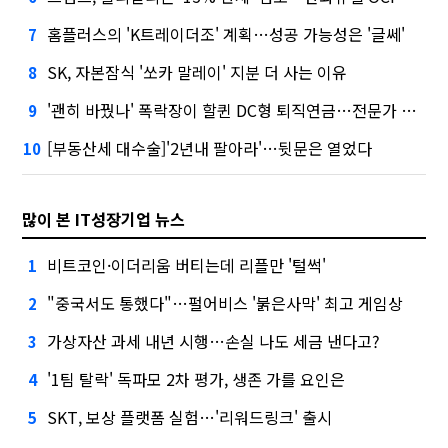
홈플러스의 'K트레이더조' 계획…성공 가능성은 '글쎄'
7
SK, 자본잠식 '쏘카 말레이' 지분 더 사는 이유
8
'괜히 바꿨나' 폭락장이 할퀸 DC형 퇴직연금…전문가 조언은
9
[부동산세 대수술]'2년내 팔아라'…뒷문은 열었다
10
많이 본 IT성장기업 뉴스
비트코인·이더리움 버티는데 리플만 '털썩'
1
"중국서도 통했다"…펄어비스 '붉은사막' 최고 게임상
2
가상자산 과세 내년 시행…손실 나도 세금 낸다고?
3
'1팀 탈락' 독파모 2차 평가, 생존 가를 요인은
4
SKT, 보상 플랫폼 실험…'리워드링크' 출시
5