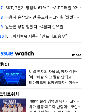
SKT, 2분기 영업익 67%↑…AIDC 매출 92% 급증
7
금융사 손잡았지만 온도차…코인원 '훨훨'·코빗 '잠잠'
8
알뜰폰 성장 멈췄다…4달째 순유출
9
KT, 피지컬AI 시동…"인프라로 승부"
10
more
챗ICT
비밀 편지의 자물쇠, 양자 컴퓨터가 연다
'마그네슘 되고 칼슘 안되고'…다음 'AI 요약' 갈 길은
테마파크에 요양원까지…이종사업 눈독 들이는 게임사
크립토워치
700억 절감·경영권 유지…코인원의 '영리한 딜'
유가 급등·제도화 난항에…코인 또 '멈칫'