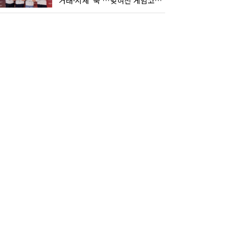
거래·시세 '뚝'…잊혀진 게임코인들