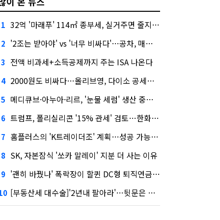
많이 본 뉴스
32억 '마래푸' 114㎡ 종부세, 실거주면 줄지만 안 살면 2.5배
1
'2조는 받아야' vs '너무 비싸다'…공차, 매각 성공할까
2
전액 비과세+소득공제까지 주는 ISA 나온다
3
2000원도 비싸다…올리브영, 다이소 공세에 '가성비'로 맞불
4
메디큐브·아누아·리르, '눈물 세럼' 생산 중단한다
5
트럼프, 폴리실리콘 '15% 관세' 검토…한화큐셀·OCI 영향은?
6
홈플러스의 'K트레이더조' 계획…성공 가능성은 '글쎄'
7
SK, 자본잠식 '쏘카 말레이' 지분 더 사는 이유
8
'괜히 바꿨나' 폭락장이 할퀸 DC형 퇴직연금…전문가 조언은
9
[부동산세 대수술]'2년내 팔아라'…뒷문은 열었다
10