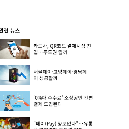
관련 뉴스
카드사, QR코드 결제시장 진
입…주도권 쥘까
서울페이·고양페이·경남페
이 성공할까
'0%대 수수료' 소상공인 간편
결제 도입된다
"페이(Pay) 양보없다"…유통