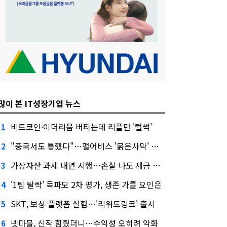
많이 본 IT성장기업 뉴스
비트코인·이더리움 버티는데 리플만 '털썩'
1
"중국서도 통했다"…펄어비스 '붉은사막' 최고 게임상
2
가상자산 과세 내년 시행…손실 나도 세금 낸다고?
3
'1팀 탈락' 독파모 2차 평가, 생존 가를 요인은
4
SKT, 보상 플랫폼 실험…'리워드링크' 출시
5
넷마블, 신작 힘줬더니…수익성 오히려 악화
6