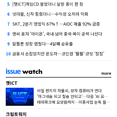
[챗ICT]게임CD 열었더니 달랑 종이 한 장
5
넷마블, 신작 힘줬더니…수익성 오히려 악화
6
SKT, 2분기 영업익 67%↑…AIDC 매출 92% 급증
7
엔씨 효자 '아이온', 국내 넘어 중국·북미 공략 나선다
8
알뜰폰 성장 멈췄다…4달째 순유출
9
금융사 손잡았지만 온도차…코인원 '훨훨'·코빗 '잠잠'
10
more
챗ICT
비밀 편지의 자물쇠, 양자 컴퓨터가 연다
'마그네슘 되고 칼슘 안되고'…다음 'AI 요약' 갈 길은
테마파크에 요양원까지…이종사업 눈독 들이는 게임사
크립토워치