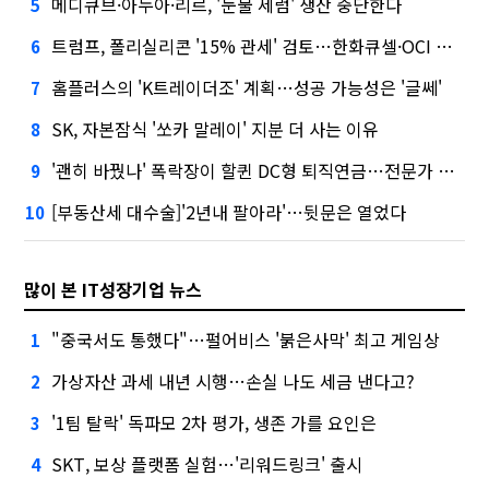
메디큐브·아누아·리르, '눈물 세럼' 생산 중단한다
5
트럼프, 폴리실리콘 '15% 관세' 검토…한화큐셀·OCI 영향은?
6
홈플러스의 'K트레이더조' 계획…성공 가능성은 '글쎄'
7
SK, 자본잠식 '쏘카 말레이' 지분 더 사는 이유
8
'괜히 바꿨나' 폭락장이 할퀸 DC형 퇴직연금…전문가 조언은
9
[부동산세 대수술]'2년내 팔아라'…뒷문은 열었다
10
많이 본 IT성장기업 뉴스
"중국서도 통했다"…펄어비스 '붉은사막' 최고 게임상
1
가상자산 과세 내년 시행…손실 나도 세금 낸다고?
2
'1팀 탈락' 독파모 2차 평가, 생존 가를 요인은
3
SKT, 보상 플랫폼 실험…'리워드링크' 출시
4