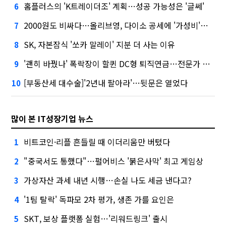
홈플러스의 'K트레이더조' 계획…성공 가능성은 '글쎄'
6
2000원도 비싸다…올리브영, 다이소 공세에 '가성비'로 맞불
7
SK, 자본잠식 '쏘카 말레이' 지분 더 사는 이유
8
'괜히 바꿨나' 폭락장이 할퀸 DC형 퇴직연금…전문가 조언은
9
[부동산세 대수술]'2년내 팔아라'…뒷문은 열었다
10
많이 본 IT성장기업 뉴스
비트코인·리플 흔들릴 때 이더리움만 버텼다
1
"중국서도 통했다"…펄어비스 '붉은사막' 최고 게임상
2
가상자산 과세 내년 시행…손실 나도 세금 낸다고?
3
'1팀 탈락' 독파모 2차 평가, 생존 가를 요인은
4
SKT, 보상 플랫폼 실험…'리워드링크' 출시
5