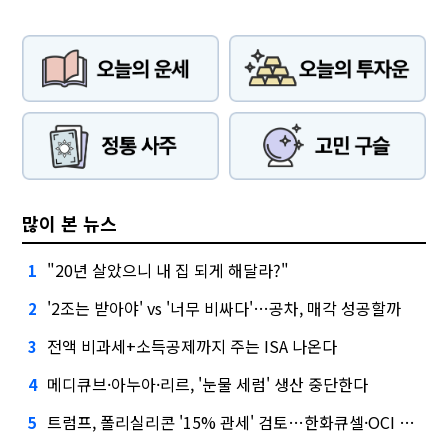
많이 본 뉴스
"20년 살았으니 내 집 되게 해달라?"
1
'2조는 받아야' vs '너무 비싸다'…공차, 매각 성공할까
2
전액 비과세+소득공제까지 주는 ISA 나온다
3
메디큐브·아누아·리르, '눈물 세럼' 생산 중단한다
4
트럼프, 폴리실리콘 '15% 관세' 검토…한화큐셀·OCI 영향은?
5