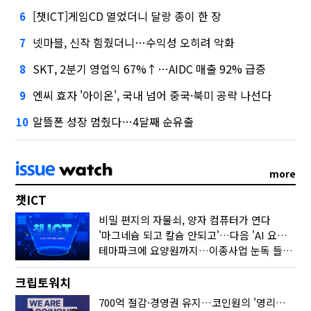
[챗ICT]게임CD 열었더니 달랑 종이 한 장
6
넷마블, 신작 힘줬더니…수익성 오히려 악화
7
SKT, 2분기 영업익 67%↑…AIDC 매출 92% 급증
8
엔씨 효자 '아이온', 국내 넘어 중국·북미 공략 나선다
9
알뜰폰 성장 멈췄다…4달째 순유출
10
more
챗ICT
비밀 편지의 자물쇠, 양자 컴퓨터가 연다
'마그네슘 되고 칼슘 안되고'…다음 'AI 요약' 갈 길은
테마파크에 요양원까지…이종사업 눈독 들이는 게임사
크립토워치
700억 절감·경영권 유지…코인원의 '영리한 딜'