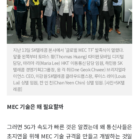
지난 13일 SK텔레콤 본사에서 '글로벌 MEC TF' 발족식이 열렸다.
앞줄 왼쪽부터 토마스 황(Thomas Huang) 타이완모바일 디지털
담당, 마리아 리(Maria Lee) HKT 이동통신 담당 임원, 하민용 SK
텔레콤 경영기획2그룹장, 옹 걱 취(One Geok Chwee) 브리지얼라
이언스 CEO, 이강원 SK텔레콤 클라우드랩스장, 루이스 라이(Louis
Lai) 싱텔 임원, 찬 인 친(Chan Yeen Chin) 싱텔 임원. [사진=SK텔
레콤]
MEC 기술은 왜 필요할까
그러면 5G가 속도가 빠른 것은 알겠는데 왜 통신사들은
초지연을 위해 MEC 기술 규격을 만들고 개발하는 것일