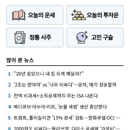
많이 본 뉴스
"20년 살았으니 내 집 되게 해달라?"
1
'2조는 받아야' vs '너무 비싸다'…공차, 매각 성공할까
2
전액 비과세+소득공제까지 주는 ISA 나온다
3
메디큐브·아누아·리르, '눈물 세럼' 생산 중단한다
4
트럼프, 폴리실리콘 '15% 관세' 검토…한화큐셀·OCI 영향은?
5
2000원도 비싸다…올리브영, 다이소 공세에 '가성비'로 맞불
6