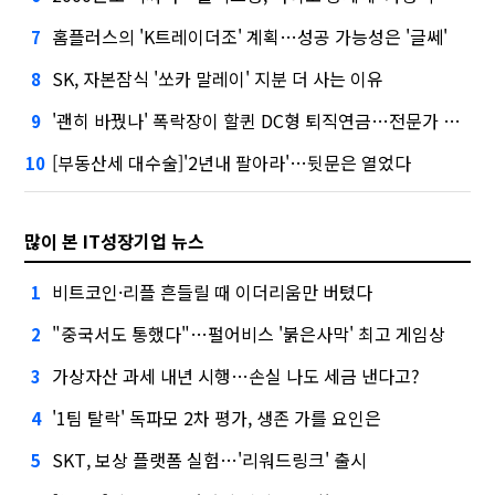
홈플러스의 'K트레이더조' 계획…성공 가능성은 '글쎄'
7
SK, 자본잠식 '쏘카 말레이' 지분 더 사는 이유
8
'괜히 바꿨나' 폭락장이 할퀸 DC형 퇴직연금…전문가 조언은
9
[부동산세 대수술]'2년내 팔아라'…뒷문은 열었다
10
많이 본 IT성장기업 뉴스
비트코인·리플 흔들릴 때 이더리움만 버텼다
1
"중국서도 통했다"…펄어비스 '붉은사막' 최고 게임상
2
가상자산 과세 내년 시행…손실 나도 세금 낸다고?
3
'1팀 탈락' 독파모 2차 평가, 생존 가를 요인은
4
SKT, 보상 플랫폼 실험…'리워드링크' 출시
5