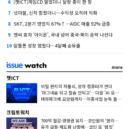
[챗ICT]게임CD 열었더니 달랑 종이 한 장
6
넷마블, 신작 힘줬더니…수익성 오히려 악화
7
SKT, 2분기 영업익 67%↑…AIDC 매출 92% 급증
8
엔씨 효자 '아이온', 국내 넘어 중국·북미 공략 나선다
9
알뜰폰 성장 멈췄다…4달째 순유출
10
more
챗ICT
비밀 편지의 자물쇠, 양자 컴퓨터가 연다
'마그네슘 되고 칼슘 안되고'…다음 'AI 요약' 갈 길은
테마파크에 요양원까지…이종사업 눈독 들이는 게임사
크립토워치
700억 절감·경영권 유지…코인원의 '영리한 딜'
유가 급등·제도화 난항에…코인 또 '멈칫'