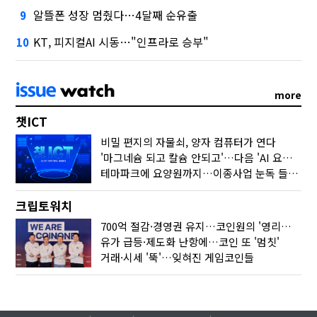
알뜰폰 성장 멈췄다…4달째 순유출
9
KT, 피지컬AI 시동…"인프라로 승부"
10
more
챗ICT
비밀 편지의 자물쇠, 양자 컴퓨터가 연다
'마그네슘 되고 칼슘 안되고'…다음 'AI 요약' 갈 길은
테마파크에 요양원까지…이종사업 눈독 들이는 게임사
크립토워치
700억 절감·경영권 유지…코인원의 '영리한 딜'
유가 급등·제도화 난항에…코인 또 '멈칫'
거래·시세 '뚝'…잊혀진 게임코인들