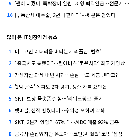
'괜히 바꿨나' 폭락장이 할퀸 DC형 퇴직연금…전문가 조언은
9
[부동산세 대수술]'2년내 팔아라'…뒷문은 열었다
10
많이 본 IT성장기업 뉴스
비트코인·이더리움 버티는데 리플만 '털썩'
1
"중국서도 통했다"…펄어비스 '붉은사막' 최고 게임상
2
가상자산 과세 내년 시행…손실 나도 세금 낸다고?
3
'1팀 탈락' 독파모 2차 평가, 생존 가를 요인은
4
SKT, 보상 플랫폼 실험…'리워드링크' 출시
5
넷마블, 신작 힘줬더니…수익성 오히려 악화
6
SKT, 2분기 영업익 67%↑…AIDC 매출 92% 급증
7
금융사 손잡았지만 온도차…코인원 '훨훨'·코빗 '잠잠'
8