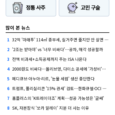
많이 본 뉴스
32억 '마래푸' 114㎡ 종부세, 실거주면 줄지만 안 살면 2.5배
1
'2조는 받아야' vs '너무 비싸다'…공차, 매각 성공할까
2
전액 비과세+소득공제까지 주는 ISA 나온다
3
2000원도 비싸다…올리브영, 다이소 공세에 '가성비'로 맞불
4
메디큐브·아누아·리르, '눈물 세럼' 생산 중단한다
5
트럼프, 폴리실리콘 '15% 관세' 검토…한화큐셀·OCI 영향은?
6
홈플러스의 'K트레이더조' 계획…성공 가능성은 '글쎄'
7
SK, 자본잠식 '쏘카 말레이' 지분 더 사는 이유
8