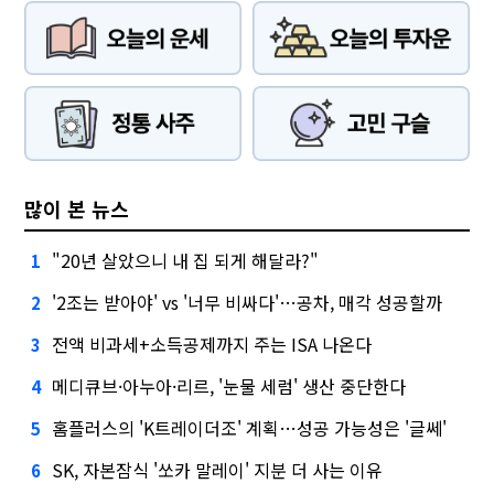
많이 본 뉴스
"20년 살았으니 내 집 되게 해달라?"
1
'2조는 받아야' vs '너무 비싸다'…공차, 매각 성공할까
2
전액 비과세+소득공제까지 주는 ISA 나온다
3
메디큐브·아누아·리르, '눈물 세럼' 생산 중단한다
4
홈플러스의 'K트레이더조' 계획…성공 가능성은 '글쎄'
5
SK, 자본잠식 '쏘카 말레이' 지분 더 사는 이유
6