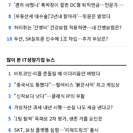
'괜히 바꿨나' 폭락장이 할퀸 DC형 퇴직연금…전문가 조언은
7
[부동산세 대수술]'2년내 팔아라'…뒷문은 열었다
8
허리휘는 '간병비' 건강보험 적용하면…내 간병보험은?
9
두산, SK실트론 인수에 1조 차입…추가 부담은?
10
많이 본 IT성장기업 뉴스
비트코인·리플 흔들릴 때 이더리움만 버텼다
1
"중국서도 통했다"…펄어비스 '붉은사막' 최고 게임상
2
"신작보다 낫다"…클래식 IP의 부활
3
가상자산 과세 내년 시행…손실 나도 세금 낸다고?
4
'1팀 탈락' 독파모 2차 평가, 생존 가를 요인은
5
SKT, 보상 플랫폼 실험…'리워드링크' 출시
6