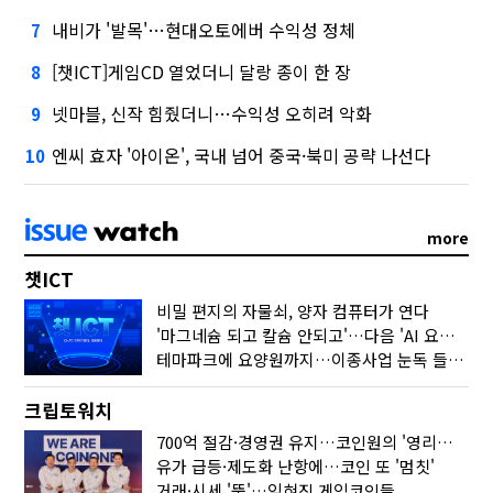
내비가 '발목'…현대오토에버 수익성 정체
7
[챗ICT]게임CD 열었더니 달랑 종이 한 장
8
넷마블, 신작 힘줬더니…수익성 오히려 악화
9
엔씨 효자 '아이온', 국내 넘어 중국·북미 공략 나선다
10
more
챗ICT
비밀 편지의 자물쇠, 양자 컴퓨터가 연다
'마그네슘 되고 칼슘 안되고'…다음 'AI 요약' 갈 길은
테마파크에 요양원까지…이종사업 눈독 들이는 게임사
크립토워치
700억 절감·경영권 유지…코인원의 '영리한 딜'
유가 급등·제도화 난항에…코인 또 '멈칫'
거래·시세 '뚝'…잊혀진 게임코인들