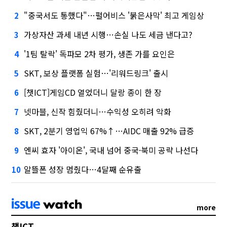
"중국서도 통했다"…펄어비스 '붉은사막' 최고 게임상
2
가상자산 과세 내년 시행…손실 나도 세금 낸다고?
3
'1팀 탈락' 독파모 2차 평가, 생존 가를 요인은
4
SKT, 보상 플랫폼 실험…'리워드링크' 출시
5
[챗ICT]게임CD 열었더니 달랑 종이 한 장
6
넷마블, 신작 힘줬더니…수익성 오히려 악화
7
SKT, 2분기 영업익 67%↑…AIDC 매출 92% 급증
8
엔씨 효자 '아이온', 국내 넘어 중국·북미 공략 나선다
9
알뜰폰 성장 멈췄다…4달째 순유출
10
more
챗ICT