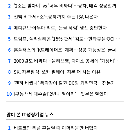
'2조는 받아야' vs '너무 비싸다'…공차, 매각 성공할까
2
전액 비과세+소득공제까지 주는 ISA 나온다
3
메디큐브·아누아·리르, '눈물 세럼' 생산 중단한다
4
트럼프, 폴리실리콘 '15% 관세' 검토…한화큐셀·OCI 영향은?
5
홈플러스의 'K트레이더조' 계획…성공 가능성은 '글쎄'
6
2000원도 비싸다…올리브영, 다이소 공세에 '가성비'로 맞불
7
SK, 자본잠식 '쏘카 말레이' 지분 더 사는 이유
8
'괜히 바꿨나' 폭락장이 할퀸 DC형 퇴직연금…전문가 조언은
9
[부동산세 대수술]'2년내 팔아라'…뒷문은 열었다
10
많이 본 IT성장기업 뉴스
비트코인·리플 흔들릴 때 이더리움만 버텼다
1