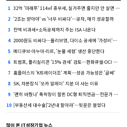
32억 '마래푸' 114㎡ 종부세, 실거주면 줄지만 안 살면 2.5배
1
'2조는 받아야' vs '너무 비싸다'…공차, 매각 성공할까
2
전액 비과세+소득공제까지 주는 ISA 나온다
3
2000원도 비싸다…올리브영, 다이소 공세에 '가성비'로 맞불
4
메디큐브·아누아·리르, '눈물 세럼' 생산 중단한다
5
트럼프, 폴리실리콘 '15% 관세' 검토…한화큐셀·OCI 영향은?
6
홈플러스의 'K트레이더조' 계획…성공 가능성은 '글쎄'
7
SK, 자본잠식 '쏘카 말레이' 지분 더 사는 이유
8
'괜히 바꿨나' 폭락장이 할퀸 DC형 퇴직연금…전문가 조언은
9
[부동산세 대수술]'2년내 팔아라'…뒷문은 열었다
10
많이 본 IT성장기업 뉴스