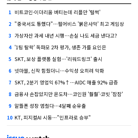
비트코인·이더리움 버티는데 리플만 '털썩'
1
"중국서도 통했다"…펄어비스 '붉은사막' 최고 게임상
2
가상자산 과세 내년 시행…손실 나도 세금 낸다고?
3
'1팀 탈락' 독파모 2차 평가, 생존 가를 요인은
4
SKT, 보상 플랫폼 실험…'리워드링크' 출시
5
넷마블, 신작 힘줬더니…수익성 오히려 악화
6
SKT, 2분기 영업익 67%↑…AIDC 매출 92% 급증
7
금융사 손잡았지만 온도차…코인원 '훨훨'·코빗 '잠잠'
8
알뜰폰 성장 멈췄다…4달째 순유출
9
KT, 피지컬AI 시동…"인프라로 승부"
10